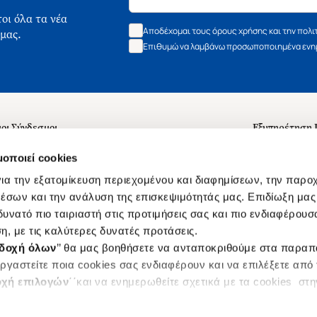
οι όλα τα νέα
Αποδέχομαι τους όρους χρήσης και την πολι
 μας.
Επιθυμώ να λαμβάνω προσωποποιημένα ενημ
οι Σύνδεσμοι
Εξυπηρέτηση
ά με εμάς
Συχνές ερωτή
μοποιεί cookies
 Εργασίας
Επικοινωνία
ια την εξατομίκευση περιεχομένου και διαφημίσεων, την παρο
ς για τις "Λίστες Επιθυμητών" και τη Βιβλιοθήκη
B2B
έσων και την ανάλυση της επισκεψιμότητάς μας. Επιδίωξη μας 
υνατό πιο ταιριαστή στις προτιμήσεις σας και πιο ενδιαφέρουσα
ες Χρήσης Αναζήτησης
Δικαίωμα Υπ
η, με τις καλύτερες δυνατές προτάσεις.
Ενιαίας Τιμής Βιβλίων
Klarna
δοχή όλων
’’ θα μας βοηθήσετε να ανταποκριθούμε στα παρα
s
ργαστείτε ποια cookies σας ενδιαφέρουν και να επιλέξετε από
χή επιλογών
΄΄και να ενημερωθείτε σχετικά με τα cookies στ