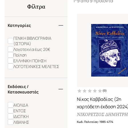
1-9 από 9 προϊόντα
Φίλτρα
Κατηγορίες
ΓΕΝΙΚΗ ΒΙΒΛΙΟΓΡΑΦΙΑ
(ΙΣΤΟΡΙΑ)
Λογοτεχνία έως 20€
Ποίηση
ΕΛΛΗΝΙΚΗ ΠΟΙΗΣΗ
ΛΟΓΟΤΕΧΝΙΚΕΣ ΜΕΛΕΤΕΣ
Εκδόσεις /
(
0
)
Κατασκευαστές
Νίκος Καββαδίας (2η
ΑΙΟΛΙΔΑ
χαρτόδετη έκδοση 2024
ΕΝΤΟΣ
Ο τελευταίος αμαρτωλό
ΝΙΚΟΡΕΤΖΟΣ ΔΗΜΗΤΡΗ
ΙΔΙΩΤΙΚΗ
ΛΙΒΑΝΗΣ
Κωδ. Πολιτείας
:
1985-4774