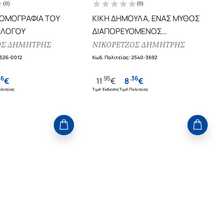
(
0
)
(
0
)
ΟΜΟΓΡΑΦΙΑ ΤΟΥ
ΚΙΚΗ ΔΗΜΟΥΛΑ, ΕΝΑΣ ΜΥΘΟΣ
 ΛΟΓΟΥ
ΔΙΑΠΟΡΕΥΟΜΕΝΟΣ
ΑΠΟΓΡΑΦΕΣ ΕΝΟΣ
ΟΣ ΔΗΜΗΤΡΗΣ
ΝΙΚΟΡΕΤΖΟΣ ΔΗΜΗΤΡΗΣ
ΑΝΕΥΛΑΒΟΥΣ
1526-0012
Κωδ. Πολιτείας
:
2540-3692
46
.
95
.
36
€
11
€
8
€
λιτείας
Τιμή Έκδοσης
Τιμή Πολιτείας