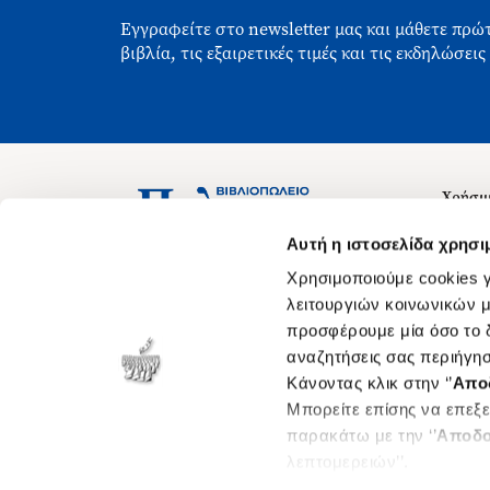
Εγγραφείτε στο newsletter μας και μάθετε πρώτ
βιβλία, τις εξαιρετικές τιμές και τις εκδηλώσεις
Χρήσιμ
Σχετικ
Ασκληπιού 1-3, Αθήνα 106 79
Αυτή η ιστοσελίδα χρησι
Δευτέρα - Παρασκευή 09:00-21:00
Θέσεις
Χρησιμοποιούμε cookies γ
Σάββατο 09:00-18:00
Οδηγίε
λειτουργιών κοινωνικών μ
προσφέρουμε μία όσο το δ
Οδηγί
αναζητήσεις σας περιήγησ
Νόμος 
Κάνοντας κλικ στην ‘’
Απο
Cookie
Μπορείτε επίσης να επεξε
παρακάτω με την ‘’
Αποδο
λεπτομερειών’’.