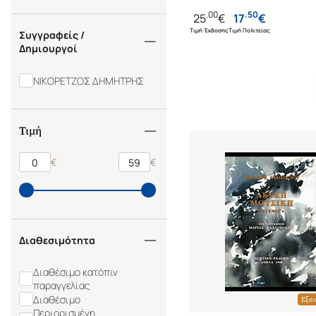
.
00
.
50
25
€
17
€
Τιμή Έκδοσης
Τιμή Πολιτείας
Συγγραφείς /
Δημιουργοί
ΝΙΚΟΡΕΤΖΟΣ ΔΗΜΗΤΡΗΣ
Τιμή
€
€
Διαθεσιμότητα
Διαθέσιμο κατόπιν
παραγγελίας
Διαθέσιμο
Εξα
Περιορισμένη