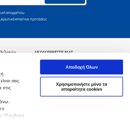
τική απορρήτου
ερωτικά email και προτάσεις
 Πελατών
ΑΚΟΛΟΥΘΗΣΤΕ ΜΑΣ
σεις
Αποδοχή Όλων
χή
είναι σας
Χρησιμοποιήστε μόνο τα
 στις
αναχώρησης
απαραίτητα cookies
πάνω.
 τα
ην ‘’Προβολή