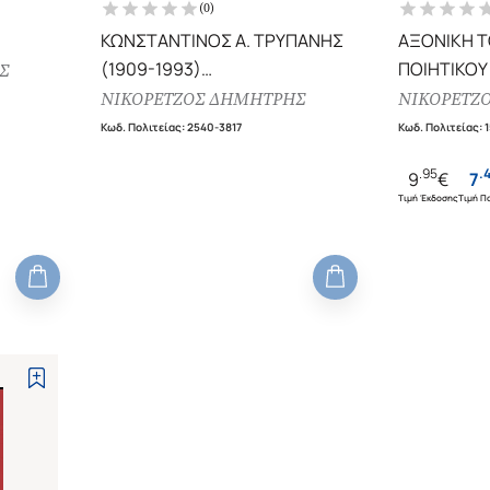
(
0
)
ΚΩΝΣΤΑΝΤΙΝΟΣ Α. ΤΡΥΠΑΝΗΣ
ΑΞΟΝΙΚΗ Τ
(1909-1993)
ΠΟΙΗΤΙΚΟΥ
Σ
ΕΝΑΣ ΛΑΝΘΑΝΩΝ ΚΑΒΑΦΙΚΟΣ
ΝΙΚΟΡΕΤΖΟΣ ΔΗΜΗΤΡΗΣ
ΝΙΚΟΡΕΤΖ
ΠΟΙΗΤΗΣ (Ο ΟΜΗΡΙΣΤΗΣ
Κωδ. Πολιτείας
:
2540-3817
Κωδ. Πολιτείας
:
ΑΚΑΔΗΜΑΙΚΟΣ ΠΟΥ
.
95
.
9
€
7
ΕΙΣΗΓΗΘΗΚΕ ΣΤΗ ΣΟΥΗΔΙΚΗ
Τιμή Έκδοσης
Τιμή Πο
ΑΚΑΔΗΜΙΑ ΤΟ ΝΟΜΠΕΛ ΤΟΥ
ΣΕΦΕΡΗ)