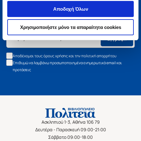
Μάθετε τα νέα της Πολιτείας
Αποδοχή Όλων
Εγγραφείτε στο newsletter μας και μάθετε πρώτοι όλα τα
νέα βιβλία, τις εξαιρετικές τιμές και τις εκδηλώσεις μας.
Χρησιμοποιήστε μόνο τα απαραίτητα cookies
Εγγραφή
Αποδέχομαι τους όρους χρήσης και την πολιτική απορρήτου
Επιθυμώ να λαμβάνω προσωποποιημένα ενημερωτικά email και
προτάσεις
Ασκληπιού 1-3, Αθήνα 106 79
Δευτέρα - Παρασκευή 09:00-21:00
Σάββατο 09:00-18:00