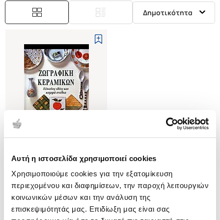
Δημοτικότητα
Αυτή η ιστοσελίδα χρησιμοποιεί cookies
(
0
)
Χρησιμοποιούμε cookies για την εξατομίκευση
ΖΩΓΡΑΦΙΚΗ ΚΕΡΑΜΙΚΩΝ
ΕΥΚΟΛΕΣ ΙΔΕΕΣ ΚΑΙ ΚΟΜΨΑ
περιεχομένου και διαφημίσεων, την παροχή λειτουργιών
ΣΧΕΔΙΑ
NEAL MOIRA
κοινωνικών μέσων και την ανάλυση της
επισκεψιμότητάς μας. Επιδίωξη μας είναι σας
Κωδ. Πολιτείας
:
2218-0074