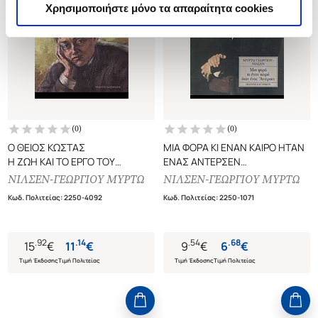
Χρησιμοποιήστε μόνο τα απαραίτητα cookies
(
0
)
(
0
)
Ο ΘΕΙΟΣ ΚΩΣΤΑΣ
ΜΙΑ ΦΟΡΑ ΚΙ ΕΝΑΝ ΚΑΙΡΟ ΗΤΑΝ
Η ΖΩΗ ΚΑΙ ΤΟ ΕΡΓΟ ΤΟΥ
ΕΝΑΣ ΑΝΤΕΡΣΕΝ
ΚΩΝΣΤΑΝΤΙΝΟΥ
ΜΕΛΕΤΗ ΒΑΣΙΣΜΕΝΗ ΣΤΗΝ
ΝΙΛΣΕΝ-ΓΕΩΡΓΙΟΥ ΜΥΡΤΩ
ΝΙΛΣΕΝ-ΓΕΩΡΓΙΟΥ ΜΥΡΤΩ
ΧΡΗΣΤΟΜΑΝΟΥ
ΑΝΑΛΥΣΗ ΠΕΡΙΕΧΟΜΕΝΟΥ ΤΩΝ
Κωδ. Πολιτείας
:
2250-4092
Κωδ. Πολιτείας
:
2250-1071
103 ΠΑΡΑΜΥΘΙΩΝ ΚΑΙ
ΔΙΗΓΗΜΑΤΩΝ ΠΟΥ ΕΧΟΥΝ
ΜΕΤΑΦΡΑΣΤΕΙ ΣΤΑ ΕΛΛΗΝΙΚΑ
.
92
.
14
.
54
.
68
15
€
11
€
9
€
6
€
Τιμή Έκδοσης
Τιμή Πολιτείας
Τιμή Έκδοσης
Τιμή Πολιτείας