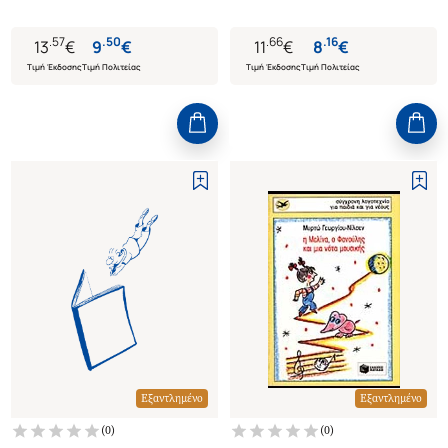
.
57
.
50
.
66
.
16
13
€
9
€
11
€
8
€
Τιμή Έκδοσης
Τιμή Πολιτείας
Τιμή Έκδοσης
Τιμή Πολιτείας
Εξαντλημένο
Εξαντλημένο
(
0
)
(
0
)