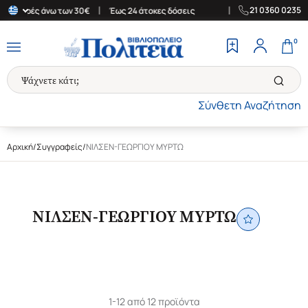
|
|
21 0360 0235
 αγορές άνω των 30€
Έως 24 άτοκες δόσεις
Δωρεάν Μεταφορικά 
0
Σύνθετη Αναζήτηση
Αρχική
/
Συγγραφείς
/
ΝΙΛΣΕΝ-ΓΕΩΡΓΙΟΥ ΜΥΡΤΩ
ΝΙΛΣΕΝ-ΓΕΩΡΓΙΟΥ ΜΥΡΤΩ
1-12 από 12 προϊόντα