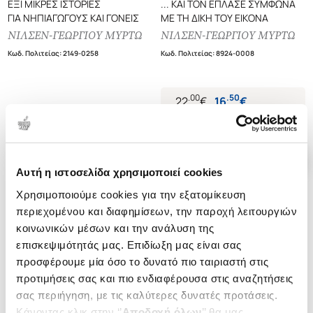
ΕΞΙ ΜΙΚΡΕΣ ΙΣΤΟΡΙΕΣ
... ΚΑΙ ΤΟΝ ΕΠΛΑΣΕ ΣΥΜΦΩΝΑ
ΓΙΑ ΝΗΠΙΑΓΩΓΟΥΣ ΚΑΙ ΓΟΝΕΙΣ
ΜΕ ΤΗ ΔΙΚΗ ΤΟΥ ΕΙΚΟΝΑ
ΝΙΛΣΕΝ-ΓΕΩΡΓΙΟΥ ΜΥΡΤΩ
ΝΙΛΣΕΝ-ΓΕΩΡΓΙΟΥ ΜΥΡΤΩ
Κωδ. Πολιτείας
:
2149-0258
Κωδ. Πολιτείας
:
8924-0008
.
00
.
50
22
€
16
€
Τιμή Έκδοσης
Τιμή Πολιτείας
Αυτή η ιστοσελίδα χρησιμοποιεί cookies
Χρησιμοποιούμε cookies για την εξατομίκευση
περιεχομένου και διαφημίσεων, την παροχή λειτουργιών
κοινωνικών μέσων και την ανάλυση της
επισκεψιμότητάς μας. Επιδίωξη μας είναι σας
προσφέρουμε μία όσο το δυνατό πιο ταιριαστή στις
προτιμήσεις σας και πιο ενδιαφέρουσα στις αναζητήσεις
σας περιήγηση, με τις καλύτερες δυνατές προτάσεις.
Κάνοντας κλικ στην ‘’
Αποδοχή όλων
’’ θα μας