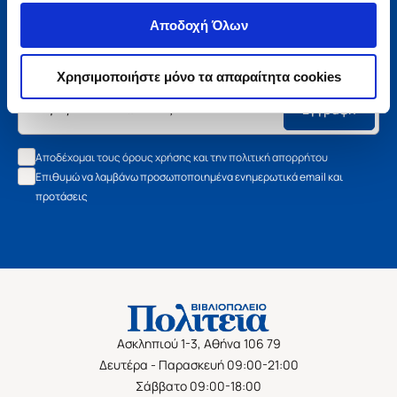
Μάθετε τα νέα της Πολιτείας
Αποδοχή Όλων
Εγγραφείτε στο newsletter μας και μάθετε πρώτοι όλα τα
νέα βιβλία, τις εξαιρετικές τιμές και τις εκδηλώσεις μας.
Χρησιμοποιήστε μόνο τα απαραίτητα cookies
Εγγραφή
Αποδέχομαι τους όρους χρήσης και την πολιτική απορρήτου
Επιθυμώ να λαμβάνω προσωποποιημένα ενημερωτικά email και
προτάσεις
Ασκληπιού 1-3, Αθήνα 106 79
Δευτέρα - Παρασκευή 09:00-21:00
Σάββατο 09:00-18:00