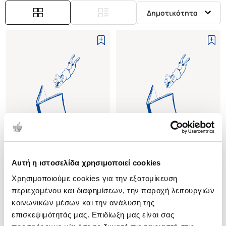
Δημοτικότητα
Εξαντλημένο
Αυτή η ιστοσελίδα χρησιμοποιεί cookies
(
0
)
(
0
)
Χρησιμοποιούμε cookies για την εξατομίκευση
(P/B) VICTORIAN BABYLON
(P/B) THE FEMALE NUDE
PEOPLE STREETS AND IMAGES
ART, OBSCENITY AND
περιεχομένου και διαφημίσεων, την παροχή λειτουργιών
IN NINETEENTH CENTURY
SEXUALITY
NEAD LYNDA
NEAD LYNDA
κοινωνικών μέσων και την ανάλυση της
LONDON
επισκεψιμότητάς μας. Επιδίωξη μας είναι σας
Κωδ. Πολιτείας
:
4218-0188
Κωδ. Πολιτείας
:
3707-0782