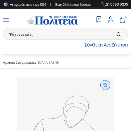
|
|
21 0360 0235
δα για αγορές άνω των 30€
Έως 24 άτοκες δόσεις
Δωρεάν Μεταφ
0
Σύνθετη Αναζήτηση
Αρχική
/
Συγγραφείς
/
ΝΟΛΚΑ ΕΛΕΝΗ