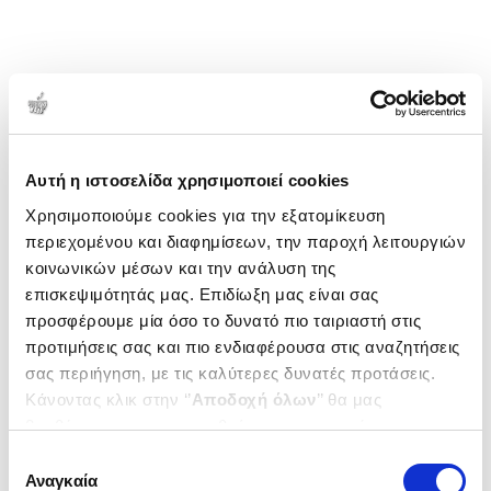
θέματα σχετικά με τον μαθηματικό εγγραμματισμό,
τα κοινωνικά και πολιτισμικά χαρακτηριστικά τα
οποία σχετίζονται με την επίδοση στον μαθηματικό
εγγραμματισμό, το διεθνές πρόγραμμα PISA και τη
Διδακτική των Μαθηματικών. Εργάζεται ως
1-1 από 1 προϊόντα
εκπαιδευτικός στη δημόσια δευτεροβάθμια
Δημοτικότητα
εκπαίδευση.
Αυτή η ιστοσελίδα χρησιμοποιεί cookies
Χρησιμοποιούμε cookies για την εξατομίκευση
περιεχομένου και διαφημίσεων, την παροχή λειτουργιών
κοινωνικών μέσων και την ανάλυση της
επισκεψιμότητάς μας. Επιδίωξη μας είναι σας
προσφέρουμε μία όσο το δυνατό πιο ταιριαστή στις
προτιμήσεις σας και πιο ενδιαφέρουσα στις αναζητήσεις
σας περιήγηση, με τις καλύτερες δυνατές προτάσεις.
Κάνοντας κλικ στην ‘’
Αποδοχή όλων
’’ θα μας
βοηθήσετε να ανταποκριθούμε στα παραπάνω.
Μπορείτε επίσης να επεξεργαστείτε ποια cookies σας
Επιλογή
ενδιαφέρουν και να επιλέξετε από τα παρακάτω με την
Αναγκαία
συγκατάθεσης