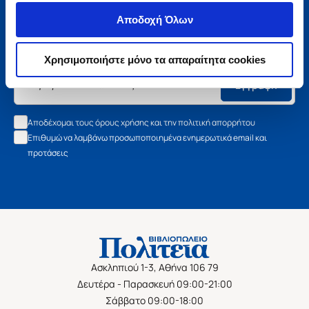
Μάθετε τα νέα της Πολιτείας
Αποδοχή Όλων
Εγγραφείτε στο newsletter μας και μάθετε πρώτοι όλα τα
νέα βιβλία, τις εξαιρετικές τιμές και τις εκδηλώσεις μας.
Χρησιμοποιήστε μόνο τα απαραίτητα cookies
Εγγραφή
Αποδέχομαι τους όρους χρήσης και την πολιτική απορρήτου
Επιθυμώ να λαμβάνω προσωποποιημένα ενημερωτικά email και
προτάσεις
Ασκληπιού 1-3, Αθήνα 106 79
Δευτέρα - Παρασκευή 09:00-21:00
Σάββατο 09:00-18:00