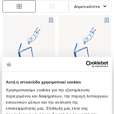
Δημοτικότητα
Εξαντλημένο
Αυτή η ιστοσελίδα χρησιμοποιεί cookies
(
0
)
(
0
)
Χρησιμοποιούμε cookies για την εξατομίκευση
(P/B) MANKON
(P/B) BABUNGO: TREASURES
ARTS HERITAGE AND CULTURE
OF THE SCULPTURE KINGS
περιεχομένου και διαφημίσεων, την παροχή λειτουργιών
FROM THE MANKON KINGDOM
MEMORY ARTS AND
NOTUE JEAN-PAUL
NOTUE JEAN-PAUL
κοινωνικών μέσων και την ανάλυση της
CATALOGUE OF THE MANKON
TECHNIQUES
επισκεψιμότητάς μας. Επιδίωξη μας είναι σας
Κωδ. Πολιτείας
:
3905-0027
Κωδ. Πολιτείας
:
3905-0028
MUSEUM