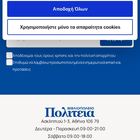
Μάθετε τα νέα της Πολιτείας
Αποδοχή Όλων
Εγγραφείτε στο newsletter μας και μάθετε πρώτοι όλα τα
νέα βιβλία, τις εξαιρετικές τιμές και τις εκδηλώσεις μας.
Χρησιμοποιήστε μόνο τα απαραίτητα cookies
Εγγραφή
Αποδέχομαι τους όρους χρήσης και την πολιτική απορρήτου
Επιθυμώ να λαμβάνω προσωποποιημένα ενημερωτικά email και
προτάσεις
Ασκληπιού 1-3, Αθήνα 106 79
Δευτέρα - Παρασκευή 09:00-21:00
Σάββατο 09:00-18:00