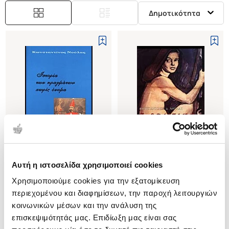
Δημοτικότητα
Αυτή η ιστοσελίδα χρησιμοποιεί cookies
(
0
)
(
0
)
Χρησιμοποιούμε cookies για την εξατομίκευση
ΙΣΤΟΡΙΑ ΤΩΝ ΠΡΑΓΜΑΤΩΝ ΧΩΡΙΣ
ΤΟ ΕΡΩΤΙΚΟ ΣΤΟΝ
ΟΝΟΜΑ
ΚΙΝΗΜΑΤΟΓΡΑΦΟ
περιεχομένου και διαφημίσεων, την παροχή λειτουργιών
ΟΙ ΕΚΦΑΝΣΕΙΣ ΤΟΥ ΕΡΩΤΑ, ΤΟΥ
ΝΟΥΛΑΣ ΚΩΝΣΤΑΝΤΙΝΟΣ
ΝΟΥΛΑΣ ΚΩΝΣΤΑΝΤΙΝΟΣ
κοινωνικών μέσων και την ανάλυση της
ΕΡΩΤΙΣΜΟΥ ΚΑΙ ΤΗΣ
επισκεψιμότητάς μας. Επιδίωξη μας είναι σας
Κωδ. Πολιτείας
:
2402-0005
Κωδ. Πολιτείας
:
0080-0306
ΣΕΞΟΥΑΛΙΚΟΤΗΤΑΣ ΣΤΟΝ