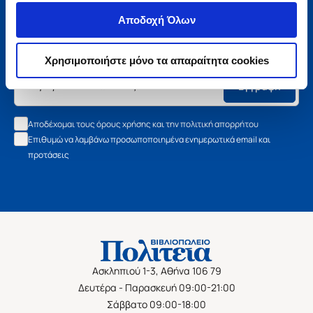
Μάθετε τα νέα της Πολιτείας
Αποδοχή Όλων
Εγγραφείτε στο newsletter μας και μάθετε πρώτοι όλα τα
νέα βιβλία, τις εξαιρετικές τιμές και τις εκδηλώσεις μας.
Χρησιμοποιήστε μόνο τα απαραίτητα cookies
Εγγραφή
Αποδέχομαι τους όρους χρήσης και την πολιτική απορρήτου
Επιθυμώ να λαμβάνω προσωποποιημένα ενημερωτικά email και
προτάσεις
Ασκληπιού 1-3, Αθήνα 106 79
Δευτέρα - Παρασκευή 09:00-21:00
Σάββατο 09:00-18:00