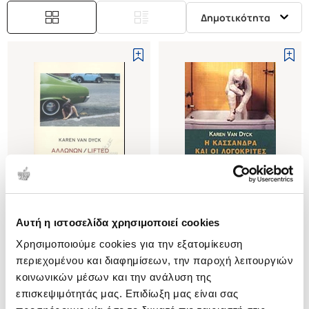
Δημοτικότητα
Αυτή η ιστοσελίδα χρησιμοποιεί cookies
(
0
)
(
0
)
Χρησιμοποιούμε cookies για την εξατομίκευση
ΑΛΛΩΝΩΝ (ΔΙΓΛΩΣΣΗ ΕΚΔΟΣΗ,
Η ΚΑΣΣΑΝΔΡΑ ΚΑΙ ΟΙ
ΕΛΛΗΝΙΚΑ - ΑΓΓΛΙΚΑ)
ΛΟΓΟΚΡΙΤΕΣ ΣΤΗΝ ΕΛΛΗΝΙΚΗ
περιεχομένου και διαφημίσεων, την παροχή λειτουργιών
ΠΟΙΗΣΗ 1967-1990
DYCK KAREN. VAN
DYCK KAREN. VAN
κοινωνικών μέσων και την ανάλυση της
επισκεψιμότητάς μας. Επιδίωξη μας είναι σας
Κωδ. Πολιτείας
:
0020-1535
Κωδ. Πολιτείας
:
0020-0612