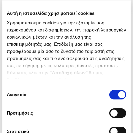
Αυτή η ιστοσελίδα χρησιμοποιεί cookies
Χρησιμοποιούμε cookies για την εξατομίκευση
περιεχομένου και διαφημίσεων, την παροχή λειτουργιών
κοινωνικών μέσων και την ανάλυση της
επισκεψιμότητάς μας. Επιδίωξη μας είναι σας
προσφέρουμε μία όσο το δυνατό πιο ταιριαστή στις
προτιμήσεις σας και πιο ενδιαφέρουσα στις αναζητήσεις
σας περιήγηση, με τις καλύτερες δυνατές προτάσεις.
Κάνοντας κλικ στην ‘’
Αποδοχή όλων
’’ θα μας
βοηθήσετε να ανταποκριθούμε στα παραπάνω.
Μπορείτε επίσης να επεξεργαστείτε ποια cookies σας
Εξαντλημένο
Εξαντλημένο
Επιλογή
ενδιαφέρουν και να επιλέξετε από τα παρακάτω με την
Αναγκαία
συγκατάθεσης
(
0
)
(
0
)
‘’
Αποδοχή επιλογών
΄΄και να ενημερωθείτε σχετικά με
ΨΥΧΑΡΙΔΑ
ΟΠΩΣ Τ' ΟΝΕΙΡΟ
τα cookies στην ‘’Προβολή λεπτομερειών’’.
ΝΤΑΚΑΚΗΣ ΝΙΚΟΣ
ΝΤΑΚΑΚΗΣ ΝΙΚΟΣ
Προτιμήσεις
Κωδ. Πολιτείας
:
2540-4124
Κωδ. Πολιτείας
:
1985-1820
Στατιστικά