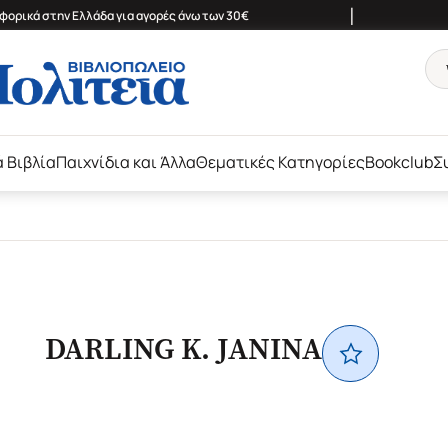
|
ορικά στην Ελλάδα για αγορές άνω των 30€
ά Βιβλία
Παιχνίδια και Άλλα
Θεματικές Κατηγορίες
Bookclub
Σ
DARLING K. JANINA