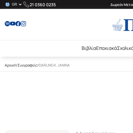
21 0360 0235
Δωρεάν Μεταφ
Βιβλία
Εποχιακά
Σχολικ
Αρχική
/
Συγγραφείς
/
DARLING K. JANINA