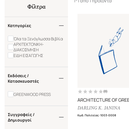
1-1 από 1 προϊόντα
Φίλτρα
Κατηγορίες
Όλα τα Ξενόγλωσσα Βιβλία
ΑΡΧΙΤΕΚΤΟΝΙΚΗ-
ΔΙΑΚΟΣΜΗΣΗ
ΕΙΔΗ ΕΙΣΑΓΩΓΗΣ
Εκδόσεις /
Κατασκευαστές
(
0
)
GREENWOOD PRESS
ARCHITECTURE OF GRE
DARLING K. JANINA
Συγγραφείς /
Κωδ. Πολιτείας
:
1003-0008
Δημιουργοί