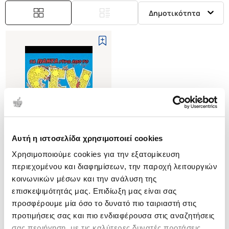
Δημοτικότητα
Αυτή η ιστοσελίδα χρησιμοποιεί cookies
Εξαντλημένο
Χρησιμοποιούμε cookies για την εξατομίκευση
περιεχομένου και διαφημίσεων, την παροχή λειτουργιών
(
0
)
κοινωνικών μέσων και την ανάλυση της
ΤΑ ΠΑΝΤΑ ΓΥΡΩ ΑΠΟ ΤΟ ΣΕΞ
επισκεψιμότητάς μας. Επιδίωξη μας είναι σας
ΣΕ ΚΟΜΙΚ
προσφέρουμε μία όσο το δυνατό πιο ταιριαστή στις
DEVAULT CHRISTINE
προτιμήσεις σας και πιο ενδιαφέρουσα στις αναζητήσεις
Κωδ. Πολιτείας
:
3440-0231
σας περιήγηση, με τις καλύτερες δυνατές προτάσεις.