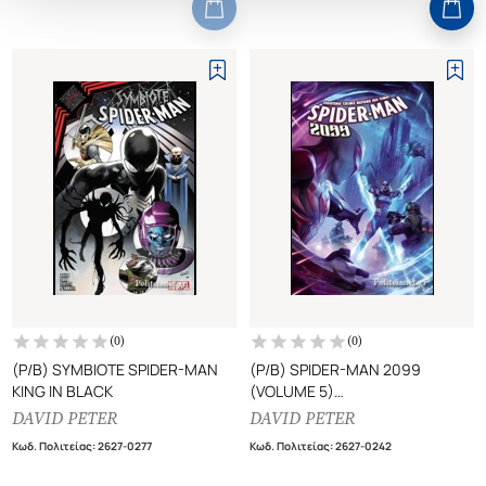
(
0
)
(
0
)
(P/B) SYMBIOTE SPIDER-MAN
(P/B) SPIDER-MAN 2099
KING IN BLACK
(VOLUME 5)
CIVIL WAR II
DAVID PETER
DAVID PETER
Κωδ. Πολιτείας
:
2627-0277
Κωδ. Πολιτείας
:
2627-0242