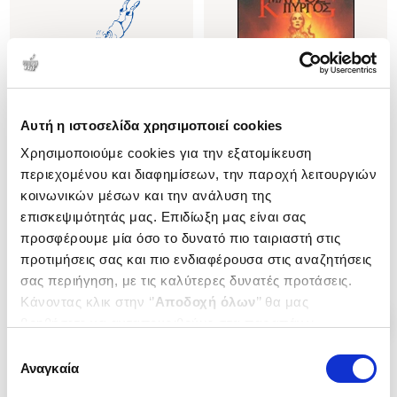
Αυτή η ιστοσελίδα χρησιμοποιεί cookies
Χρησιμοποιούμε cookies για την εξατομίκευση
Εξαντλημένο
Εξαντλημένο
περιεχομένου και διαφημίσεων, την παροχή λειτουργιών
(
0
)
(
0
)
κοινωνικών μέσων και την ανάλυση της
ΜΠΑΤΜΑΝ ΓΙΑ ΠΑΝΤΑ
Ο ΜΑΚΡΥΣ ΔΡΟΜΟΣ ΤΟΥ
επισκεψιμότητάς μας. Επιδίωξη μας είναι σας
ΓΥΡΙΣΜΟΥ
DAVID PETER
προσφέρουμε μία όσο το δυνατό πιο ταιριαστή στις
Ο ΜΑΥΡΟΣ ΠΥΡΓΟΣ
KING STEPHEN
προτιμήσεις σας και πιο ενδιαφέρουσα στις αναζητήσεις
Κωδ. Πολιτείας
:
2250-1280
Κωδ. Πολιτείας
:
2856-0354
σας περιήγηση, με τις καλύτερες δυνατές προτάσεις.
Κάνοντας κλικ στην ‘’
Αποδοχή όλων
’’ θα μας
βοηθήσετε να ανταποκριθούμε στα παραπάνω.
Μπορείτε επίσης να επεξεργαστείτε ποια cookies σας
Επιλογή
ενδιαφέρουν και να επιλέξετε από τα παρακάτω με την
Αναγκαία
συγκατάθεσης
‘’
Αποδοχή επιλογών
΄΄και να ενημερωθείτε σχετικά με