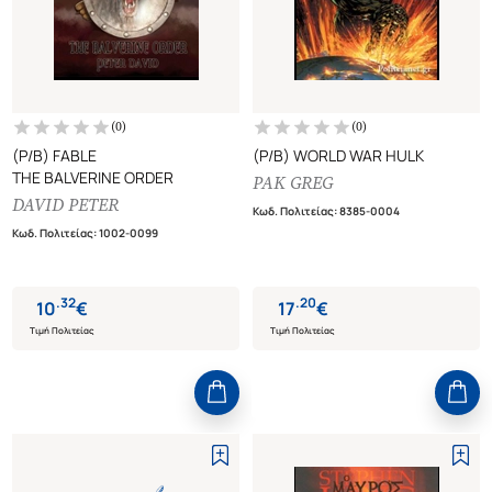
(
0
)
(
0
)
(P/B) FABLE
(P/B) WORLD WAR HULK
THE BALVERINE ORDER
PAK GREG
DAVID PETER
Κωδ. Πολιτείας
:
8385-0004
Κωδ. Πολιτείας
:
1002-0099
.
32
.
20
10
€
17
€
Τιμή Πολιτείας
Τιμή Πολιτείας