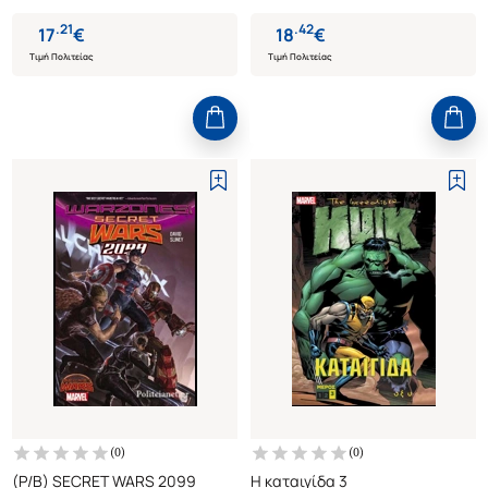
.
21
.
42
17
€
18
€
Τιμή Πολιτείας
Τιμή Πολιτείας
(
0
)
(
0
)
(P/B) SECRET WARS 2099
Η καταιγίδα 3