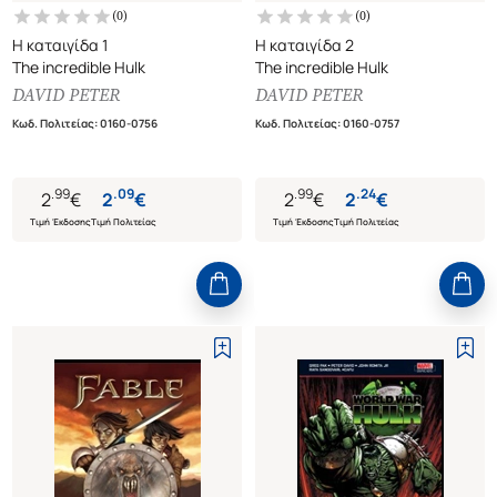
(
0
)
(
0
)
Η καταιγίδα 1
Η καταιγίδα 2
The incredible Hulk
The incredible Hulk
DAVID PETER
DAVID PETER
Κωδ. Πολιτείας
:
0160-0756
Κωδ. Πολιτείας
:
0160-0757
.
99
.
09
.
99
.
24
2
€
2
€
2
€
2
€
Τιμή Έκδοσης
Τιμή Πολιτείας
Τιμή Έκδοσης
Τιμή Πολιτείας