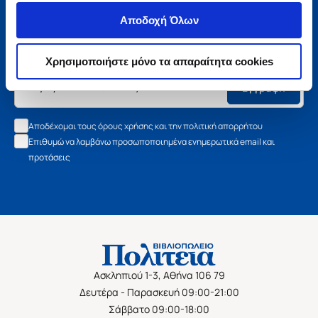
Μάθετε τα νέα της Πολιτείας
Αποδοχή Όλων
Εγγραφείτε στο newsletter μας και μάθετε πρώτοι όλα τα
νέα βιβλία, τις εξαιρετικές τιμές και τις εκδηλώσεις μας.
Χρησιμοποιήστε μόνο τα απαραίτητα cookies
Εγγραφή
Αποδέχομαι τους όρους χρήσης και την πολιτική απορρήτου
Επιθυμώ να λαμβάνω προσωποποιημένα ενημερωτικά email και
προτάσεις
Ασκληπιού 1-3, Αθήνα 106 79
Δευτέρα - Παρασκευή 09:00-21:00
Σάββατο 09:00-18:00