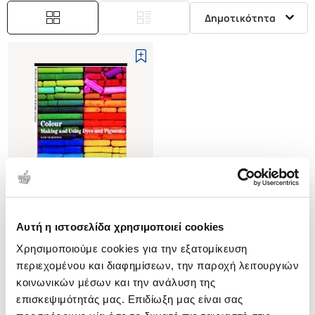
Δημοτικότητα
Αυτή η ιστοσελίδα χρησιμοποιεί cookies
(
0
)
Χρησιμοποιούμε cookies για την εξατομίκευση
(P/B) COLOUR
MAKING AND USING DYES AND
περιεχομένου και διαφημίσεων, την παροχή λειτουργιών
PIGMENTS
DELAMARE FRANCOIS
κοινωνικών μέσων και την ανάλυση της
επισκεψιμότητάς μας. Επιδίωξη μας είναι σας
Κωδ. Πολιτείας
:
4634-0718