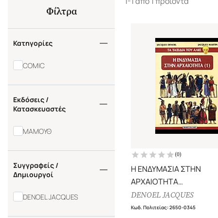
1-1 από 1 προϊόντα
Φίλτρα
Κατηγορίες
COMIC
Εκδόσεις /
Κατασκευαστές
ΜΑΜΟΥΘ
(
0
)
Συγγραφείς /
Η ΕΝΔΥΜΑΣΙΑ ΣΤΗΝ
Δημιουργοί
ΑΡΧΑΙΟΤΗΤΑ
ΤΑ ΤΑΞΙΔΙΑΤΟΥ ΑΛΙΞ ΤΕ
DENOEL JACQUES
DENOEL JACQUES
Κωδ. Πολιτείας
:
2650-0345