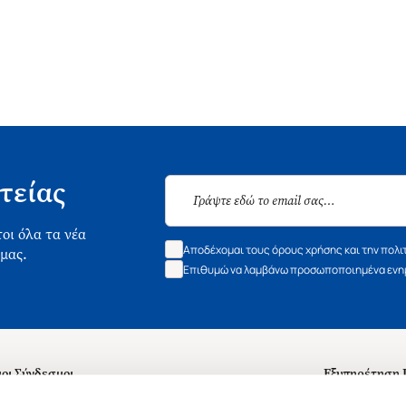
τείας
οι όλα τα νέα
Αποδέχομαι τους όρους χρήσης και την πολι
 μας.
Επιθυμώ να λαμβάνω προσωποποιημένα ενημ
οι Σύνδεσμοι
Εξυπηρέτηση
ά με εμάς
Συχνές ερωτή