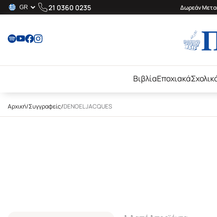
21 0360 0235
Δωρεάν Μεταφ
Βιβλία
Εποχιακά
Σχολικ
Αρχική
/
Συγγραφείς
/
DENOEL JACQUES