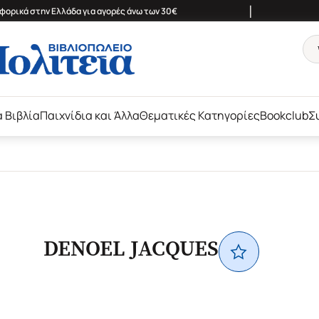
|
ορικά στην Ελλάδα για αγορές άνω των 30€
ά Βιβλία
Παιχνίδια και Άλλα
Θεματικές Κατηγορίες
Bookclub
Σ
DENOEL JACQUES