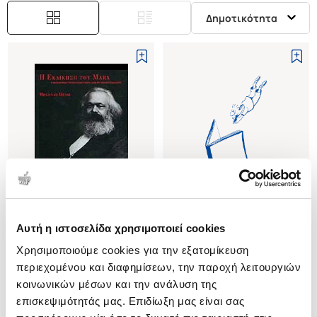
Δημοτικότητα
Αυτή η ιστοσελίδα χρησιμοποιεί cookies
(
0
)
(
0
)
Χρησιμοποιούμε cookies για την εξατομίκευση
Η ΕΚΔΙΚΗΣΗ ΤΟΥ MARX
(P/B) MARX'S REVENGE
Η ΑΝΑΖΩΟΓΟΝΗΣΗ ΤΟΥ
THE RESURGENCE OF
περιεχομένου και διαφημίσεων, την παροχή λειτουργιών
ΚΑΠΙΤΑΛΙΣΜΟΥ ΚΑΙ ΤΟ ΤΕΛΟΣ
CAPITALISM AND THE DEATH OF
DESAI MEGHNAD
DESAI MEGHNAD
κοινωνικών μέσων και την ανάλυση της
ΤΟΥ ΚΡΑΤΙΚΟΥ ΣΟΣΙΑΛΙΣΜΟΥ
STATIST SOCIALISM
επισκεψιμότητάς μας. Επιδίωξη μας είναι σας
Κωδ. Πολιτείας
:
3230-0995
Κωδ. Πολιτείας
:
0627-0100