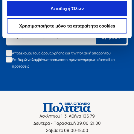
Μάθετε τα νέα της Πολιτείας
Αποδοχή Όλων
Εγγραφείτε στο newsletter μας και μάθετε πρώτοι όλα τα
νέα βιβλία, τις εξαιρετικές τιμές και τις εκδηλώσεις μας.
Χρησιμοποιήστε μόνο τα απαραίτητα cookies
Εγγραφή
Αποδέχομαι τους όρους χρήσης και την πολιτική απορρήτου
Επιθυμώ να λαμβάνω προσωποποιημένα ενημερωτικά email και
προτάσεις
Ασκληπιού 1-3, Αθήνα 106 79
Δευτέρα - Παρασκευή 09:00-21:00
Σάββατο 09:00-18:00