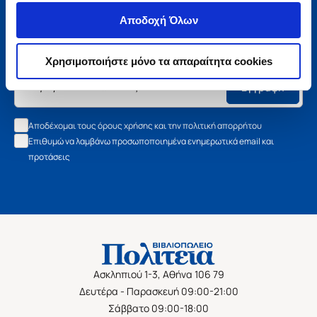
Μάθετε τα νέα της Πολιτείας
Αποδοχή Όλων
Εγγραφείτε στο newsletter μας και μάθετε πρώτοι όλα τα
νέα βιβλία, τις εξαιρετικές τιμές και τις εκδηλώσεις μας.
Χρησιμοποιήστε μόνο τα απαραίτητα cookies
Εγγραφή
Αποδέχομαι τους όρους χρήσης και την πολιτική απορρήτου
Επιθυμώ να λαμβάνω προσωποποιημένα ενημερωτικά email και
προτάσεις
Ασκληπιού 1-3, Αθήνα 106 79
Δευτέρα - Παρασκευή 09:00-21:00
Σάββατο 09:00-18:00