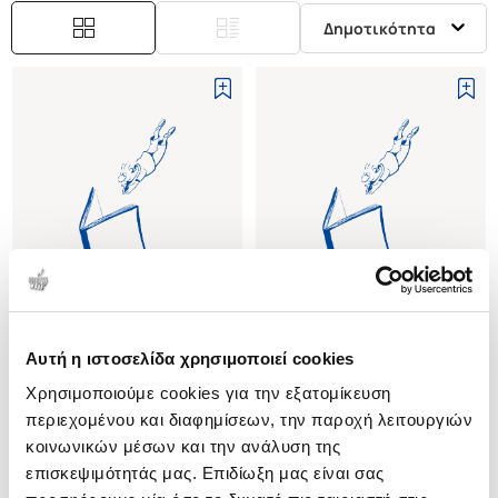
Δημοτικότητα
Εξαντλημένο
Αυτή η ιστοσελίδα χρησιμοποιεί cookies
(
0
)
(
0
)
Χρησιμοποιούμε cookies για την εξατομίκευση
ΟΙ ΤΥΧΟΔΙΩΚΤΕΣ - ΤΑ ΜΥΣΤΙΚΑ
(P/B) THE SCORPION
ΤΗΣ ΚΑΡΕΝ
THE DEVIL'S MARK
περιεχομένου και διαφημίσεων, την παροχή λειτουργιών
DESBERG
DESBERG
κοινωνικών μέσων και την ανάλυση της
επισκεψιμότητάς μας. Επιδίωξη μας είναι σας
Κωδ. Πολιτείας
:
2815-0440
Κωδ. Πολιτείας
:
0062-0025