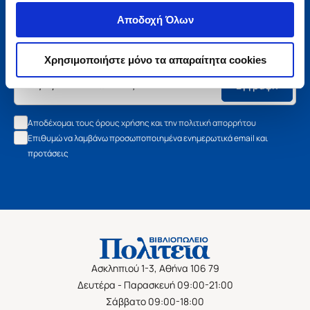
Μάθετε τα νέα της Πολιτείας
Αποδοχή Όλων
Εγγραφείτε στο newsletter μας και μάθετε πρώτοι όλα τα
νέα βιβλία, τις εξαιρετικές τιμές και τις εκδηλώσεις μας.
Χρησιμοποιήστε μόνο τα απαραίτητα cookies
Εγγραφή
Αποδέχομαι τους όρους χρήσης και την πολιτική απορρήτου
Επιθυμώ να λαμβάνω προσωποποιημένα ενημερωτικά email και
προτάσεις
Ασκληπιού 1-3, Αθήνα 106 79
Δευτέρα - Παρασκευή 09:00-21:00
Σάββατο 09:00-18:00