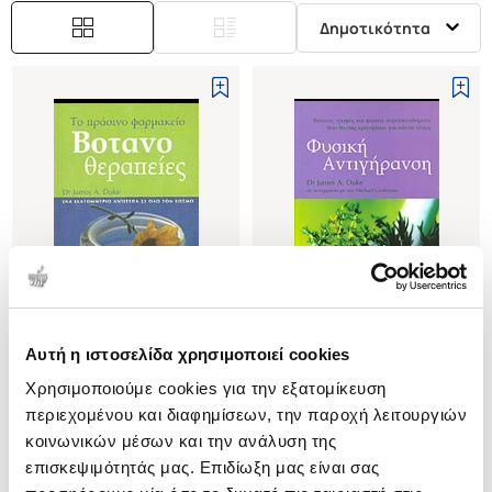
Δημοτικότητα
Αυτή η ιστοσελίδα χρησιμοποιεί cookies
(
0
)
(
0
)
Χρησιμοποιούμε cookies για την εξατομίκευση
ΒΟΤΑΝΟΘΕΡΑΠΕΙΕΣ
ΦΥΣΙΚΗ ΑΝΤΙΓΗΡΑΝΣΗ
ΤΟ ΠΡΑΣΙΝΟ ΦΑΡΜΑΚΕΙΟ
ΒΟΤΑΝΑ, ΤΡΟΦΕΣ ΚΑΙ ΦΥΣΙΚΑ
περιεχομένου και διαφημίσεων, την παροχή λειτουργιών
ΠΑΡΑΣΚΕΥΑΣΜΑΤΑ ΠΟΥ ΘΑ ΣΑΣ
DUKE A. JAMES
DUKE A. JAMES
κοινωνικών μέσων και την ανάλυση της
ΚΡΑΤΗΣΟΥΝ ΓΙΑ ΠΑΝΤΑ ΝΕΟΥΣ
επισκεψιμότητάς μας. Επιδίωξη μας είναι σας
Κωδ. Πολιτείας
:
4570-0112
Κωδ. Πολιτείας
:
4570-0126