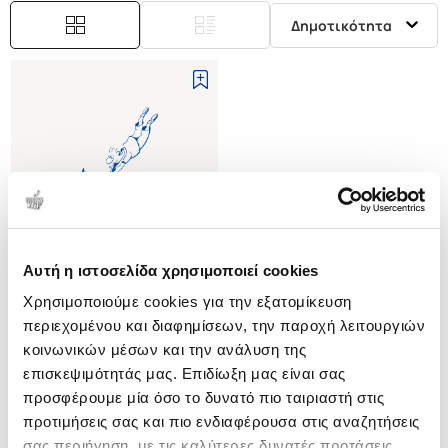
Δημοτικότητα
Αυτή η ιστοσελίδα χρησιμοποιεί cookies
Εξαντλημένο
Χρησιμοποιούμε cookies για την εξατομίκευση
περιεχομένου και διαφημίσεων, την παροχή λειτουργιών
(
0
)
κοινωνικών μέσων και την ανάλυση της
(P/B) FLOWERS A-Z WITH
επισκεψιμότητάς μας. Επιδίωξη μας είναι σας
DONNA DEWBERRY
MORE THAN 50 BEAUTIFUL
προσφέρουμε μία όσο το δυνατό πιο ταιριαστή στις
DEWBERRY DONNA
BLOOMS YOU CAN PAINT
προτιμήσεις σας και πιο ενδιαφέρουσα στις αναζητήσεις
Κωδ. Πολιτείας
:
2932-0010
σας περιήγηση, με τις καλύτερες δυνατές προτάσεις.