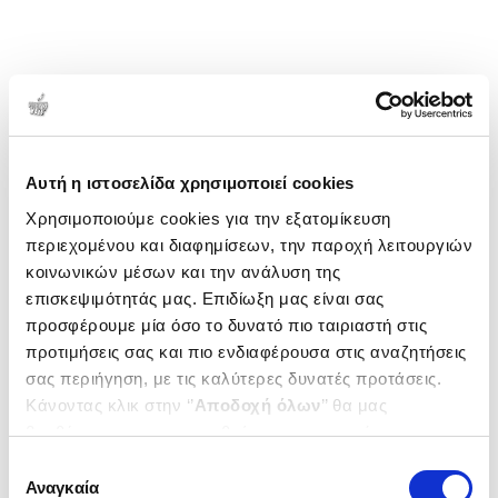
πουλήσει πάνω από μισό εκατομμύριο αντίτυπα
παγκοσμίως.
1-1 από 1 προϊόντα
Δημοτικότητα
Αυτή η ιστοσελίδα χρησιμοποιεί cookies
Χρησιμοποιούμε cookies για την εξατομίκευση
περιεχομένου και διαφημίσεων, την παροχή λειτουργιών
κοινωνικών μέσων και την ανάλυση της
επισκεψιμότητάς μας. Επιδίωξη μας είναι σας
προσφέρουμε μία όσο το δυνατό πιο ταιριαστή στις
προτιμήσεις σας και πιο ενδιαφέρουσα στις αναζητήσεις
σας περιήγηση, με τις καλύτερες δυνατές προτάσεις.
Κάνοντας κλικ στην ‘’
Αποδοχή όλων
’’ θα μας
βοηθήσετε να ανταποκριθούμε στα παραπάνω.
Μπορείτε επίσης να επεξεργαστείτε ποια cookies σας
Επιλογή
ενδιαφέρουν και να επιλέξετε από τα παρακάτω με την
Αναγκαία
συγκατάθεσης