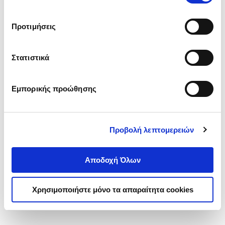
‘’
Αποδοχή επιλογών
΄΄και να ενημερωθείτε σχετικά με
(
0
)
τα cookies στην ‘’Προβολή λεπτομερειών’’.
NLP - ΕΙΣΑΓΩΓΗ ΣΤΟ
Προτιμήσεις
ΝΕΥΡΟΓΛΩΣΣΙΚΟ
ΠΡΟΓΡΑΜΜΑΤΙΣΜΟ
O'CONNOR JOSEPH
ΨΥΧΟΛΟΓΙΚΕΣ ΙΚΑΝΟΤΗΤΕΣ ΓΙΑ
Κωδ. Πολιτείας
:
0210-0084
Στατιστικά
ΝΑ ΚΑΤΑΝΟΕΙΤΕ ΚΑΙ ΝΑ
ΕΠΗΡΕΑΖΕΤΕ ΤΟΥΣ
ΑΝΘΡΩΠΟΥΣ
.
67
.
87
Εμπορικής προώθησης
12
€
8
€
Τιμή Έκδοσης
Τιμή Πολιτείας
Προβολή λεπτομερειών
Αποδοχή Όλων
1-1 από 1 προϊόντα
Χρησιμοποιήστε μόνο τα απαραίτητα cookies