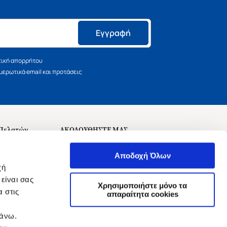
Εγγραφή
τική απορρήτου
ερωτικά email και προτάσεις
 Πελατών
ΑΚΟΛΟΥΘΗΣΤΕ ΜΑΣ
σεις
Αποδοχή Όλων
χή
είναι σας
Χρησιμοποιήστε μόνο τα
 στις
αναχώρησης
απαραίτητα cookies
πάνω.