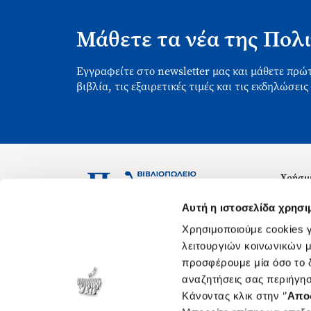
Μάθετε τα νέα της Πολι
Εγγραφείτε στο newsletter μας και μάθετε πρώτ
βιβλία, τις εξαιρετικές τιμές και τις εκδηλώσεις
Χρήσιμ
Σχετικ
Ασκληπιού 1-3, Αθήνα 106 79
Αυτή η ιστοσελίδα χρησι
Δευτέρα - Παρασκευή 09:00-21:00
Θέσεις
Χρησιμοποιούμε cookies γ
Σάββατο 09:00-18:00
Οδηγίε
λειτουργιών κοινωνικών μ
προσφέρουμε μία όσο το δ
Οδηγί
αναζητήσεις σας περιήγησ
Νόμος 
Κάνοντας κλικ στην ‘’
Απο
Cookie