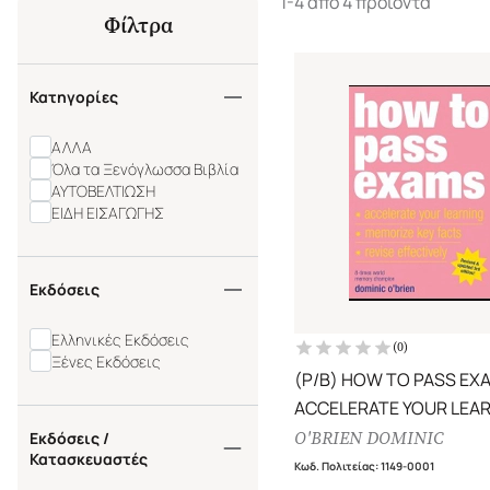
1-4 από 4 προϊόντα
Φίλτρα
Κατηγορίες
ΑΛΛΑ
Όλα τα Ξενόγλωσσα Βιβλία
ΑΥΤΟΒΕΛΤΙΩΣΗ
ΕΙΔΗ ΕΙΣΑΓΩΓΗΣ
Εκδόσεις
Ελληνικές Εκδόσεις
(
0
)
Ξένες Εκδόσεις
(P/B) HOW TO PASS EX
ACCELERATE YOUR LEAR
MEMORISE KEY FACTS - 
O'BRIEN DOMINIC
Εκδόσεις /
Κατασκευαστές
EFFECTIVELY
Κωδ. Πολιτείας
:
1149-0001