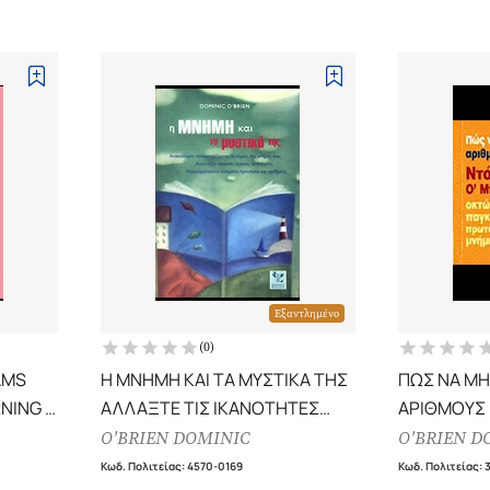
Εξαντλημένο
(
0
)
AMS
Η ΜΝΗΜΗ ΚΑΙ ΤΑ ΜΥΣΤΙΚΑ ΤΗΣ
ΠΩΣ ΝΑ ΜΗ
NING -
ΑΛΛΑΞΤΕ ΤΙΣ ΙΚΑΝΟΤΗΤΕΣ
ΑΡΙΘΜΟΥΣ 
REVISE
ΤΗΣ ΜΝΗΜΗΣ ΣΑΣ
ΝΤΟΜΙΝΙΚ 
O'BRIEN DOMINIC
O'BRIEN D
ΦΟΡΕΣ ΠΑ
Κωδ. Πολιτείας
:
4570-0169
Κωδ. Πολιτείας
: