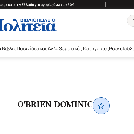
|
ορικά στην Ελλάδα για αγορές άνω των 30€
ά Βιβλία
Παιχνίδια και Άλλα
Θεματικές Κατηγορίες
Bookclub
Σ
O'BRIEN DOMINIC