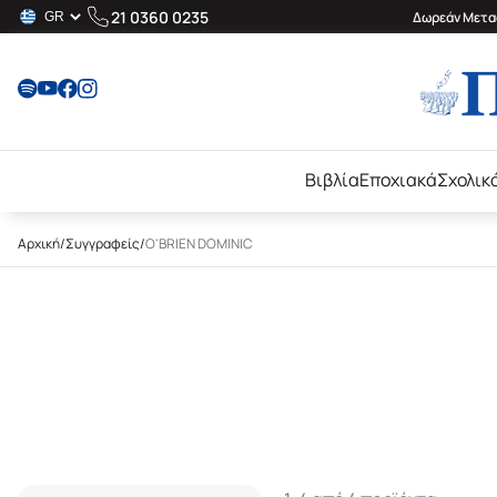
21 0360 0235
Δωρεάν Μεταφ
Βιβλία
Εποχιακά
Σχολικ
Αρχική
/
Συγγραφείς
/
O'BRIEN DOMINIC