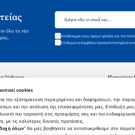
τείας
οι όλα τα νέα
Αποδέχομαι τους όρους χρήσης και την πολι
 μας.
Επιθυμώ να λαμβάνω προσωποποιημένα ενημ
οι Σύνδεσμοι
Εξυπηρέτηση
ά με εμάς
Συχνές ερωτή
μοποιεί cookies
 Εργασίας
Επικοινωνία
ια την εξατομίκευση περιεχομένου και διαφημίσεων, την παρο
ς για τις "Λίστες Επιθυμητών" και τη Βιβλιοθήκη
B2B
έσων και την ανάλυση της επισκεψιμότητάς μας. Επιδίωξη μας 
υνατό πιο ταιριαστή στις προτιμήσεις σας και πιο ενδιαφέρουσα
ες Χρήσης Αναζήτησης
Δικαίωμα Υπ
η, με τις καλύτερες δυνατές προτάσεις.
Ενιαίας Τιμής Βιβλίων
Klarna
δοχή όλων
’’ θα μας βοηθήσετε να ανταποκριθούμε στα παρα
s