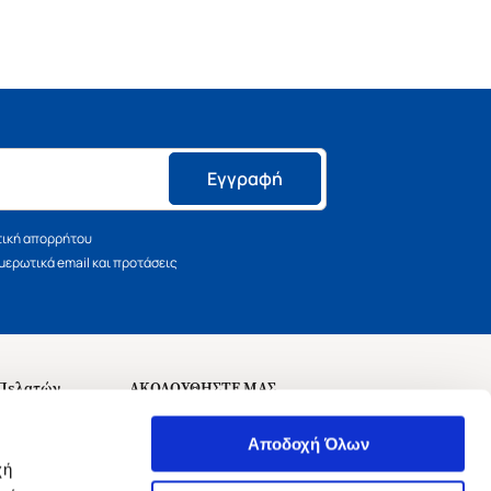
Εγγραφή
τική απορρήτου
ερωτικά email και προτάσεις
 Πελατών
ΑΚΟΛΟΥΘΗΣΤΕ ΜΑΣ
σεις
Αποδοχή Όλων
χή