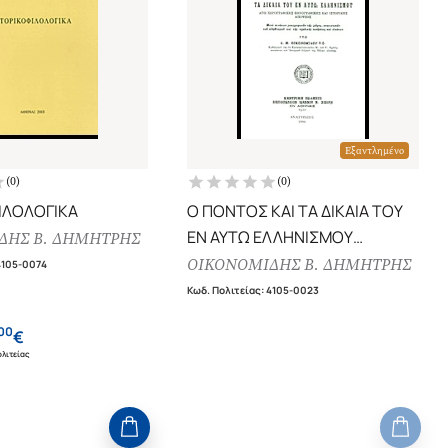
Εξαντλημένο
(
0
)
(
0
)
ΙΛΟΛΟΓΙΚΑ
Ο ΠΟΝΤΟΣ ΚΑΙ ΤΑ ΔΙΚΑΙΑ ΤΟΥ
ΕΝ ΑΥΤΩ ΕΛΛΗΝΙΣΜΟΥ
ΔΗΣ Β. ΔΗΜΗΤΡΗΣ
ΑΠΟ ΧΑΡΤΟΓΡΑΦΙΚΗΣ,
ΟΙΚΟΝΟΜΙΔΗΣ Β. ΔΗΜΗΤΡΗΣ
4105-0074
ΕΘΝΟΓΡΑΦΙΚΗΣ ΚΑΙ ΙΣΤΟΡΙΚΗΣ
Κωδ. Πολιτείας
:
4105-0023
ΑΠΟΨΕΩΣ
00
€
λιτείας