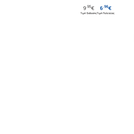
.
95
.
96
9
€
6
€
Τιμή Έκδοσης
Τιμή Πολιτείας