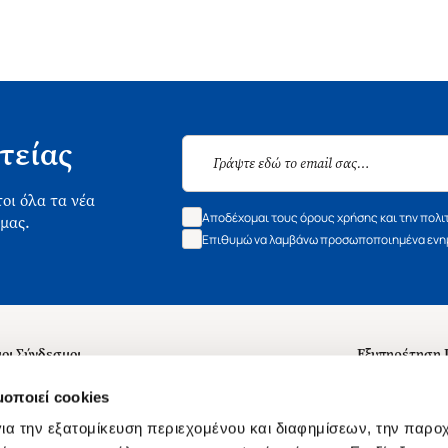
τείας
οι όλα τα νέα
Αποδέχομαι τους όρους χρήσης και την πολι
 μας.
Επιθυμώ να λαμβάνω προσωποποιημένα ενημ
οι Σύνδεσμοι
Εξυπηρέτηση
ά με εμάς
Συχνές ερωτή
μοποιεί cookies
 Εργασίας
Επικοινωνία
ια την εξατομίκευση περιεχομένου και διαφημίσεων, την παρο