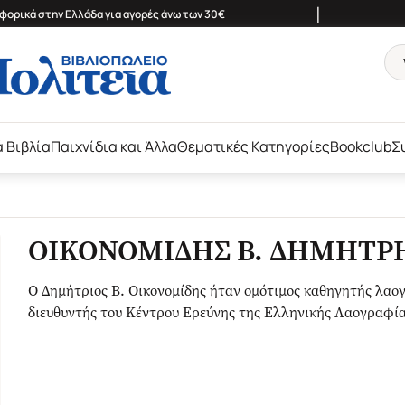
|
ορικά στην Ελλάδα για αγορές άνω των 30€
ά Βιβλία
Παιχνίδια και Άλλα
Θεματικές Κατηγορίες
Bookclub
Σ
ΟΙΚΟΝΟΜΙΔΗΣ Β. ΔΗΜΗΤΡ
Ο Δημήτριος Β. Οικονομίδης ήταν ομότιμος καθηγητής λαο
διευθυντής του Κέντρου Ερεύνης της Ελληνικής Λαογραφία