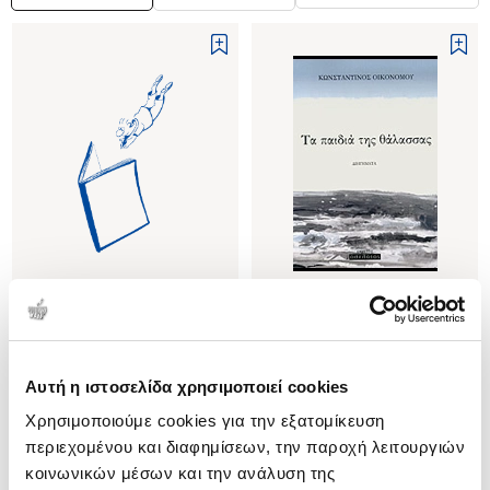
(
0
)
(
0
)
ΔΕΥΤΕΡΗ ΑΡΝΗΣΗ
ΤΑ ΠΑΙΔΙΑ ΤΗΣ ΘΑΛΑΣΣΑΣ
ΟΙΚΟΝΟΜΟΥ
ΟΙΚΟΝΟΜΟΥ
Αυτή η ιστοσελίδα χρησιμοποιεί cookies
ΚΩΝΣΤΑΝΤΙΝΟΣ
ΚΩΝΣΤΑΝΤΙΝΟΣ
Χρησιμοποιούμε cookies για την εξατομίκευση
Κωδ. Πολιτείας
:
1290-0112
Κωδ. Πολιτείας
:
8133-0240
περιεχομένου και διαφημίσεων, την παροχή λειτουργιών
κοινωνικών μέσων και την ανάλυση της