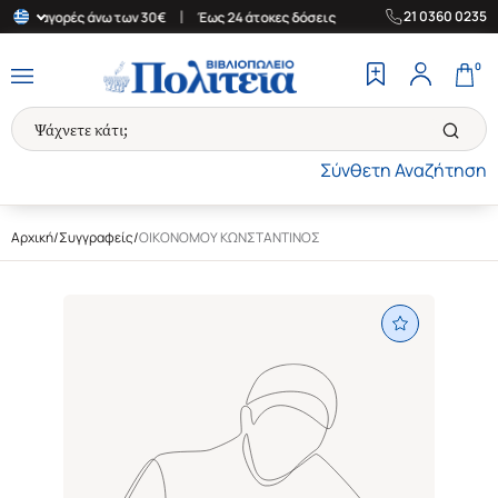
|
|
21 0360 0235
 για αγορές άνω των 30€
Έως 24 άτοκες δόσεις
Δωρεάν Μεταφορ
0
Σύνθετη Αναζήτηση
Αρχική
/
Συγγραφείς
/
ΟΙΚΟΝΟΜΟΥ ΚΩΝΣΤΑΝΤΙΝΟΣ