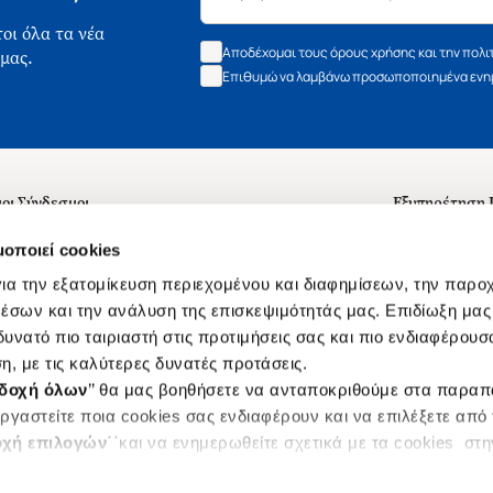
οι όλα τα νέα
Αποδέχομαι τους όρους χρήσης και την πολι
 μας.
Επιθυμώ να λαμβάνω προσωποποιημένα ενημ
οι Σύνδεσμοι
Εξυπηρέτηση
ά με εμάς
Συχνές ερωτή
μοποιεί cookies
 Εργασίας
Επικοινωνία
ια την εξατομίκευση περιεχομένου και διαφημίσεων, την παρο
ς για τις "Λίστες Επιθυμητών" και τη Βιβλιοθήκη
B2B
έσων και την ανάλυση της επισκεψιμότητάς μας. Επιδίωξη μας 
υνατό πιο ταιριαστή στις προτιμήσεις σας και πιο ενδιαφέρουσα
ες Χρήσης Αναζήτησης
Δικαίωμα Υπ
η, με τις καλύτερες δυνατές προτάσεις.
Ενιαίας Τιμής Βιβλίων
Klarna
δοχή όλων
’’ θα μας βοηθήσετε να ανταποκριθούμε στα παρα
s
ργαστείτε ποια cookies σας ενδιαφέρουν και να επιλέξετε από
χή επιλογών
΄΄και να ενημερωθείτε σχετικά με τα cookies στ