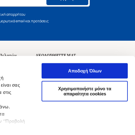
τική απορρήτου
ερωτικά email και προτάσεις
 Πελατών
ΑΚΟΛΟΥΘΗΣΤΕ ΜΑΣ
σεις
Αποδοχή Όλων
χή
είναι σας
Χρησιμοποιήστε μόνο τα
 στις
αναχώρησης
απαραίτητα cookies
πάνω.
 τα
ην ‘’Προβολή