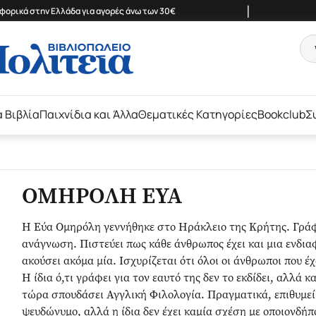
|
ορικά στην Ελλάδα για αγορές άνω των 30€
ά Βιβλία
Παιχνίδια και Άλλα
Θεματικές Κατηγορίες
Bookclub
Σ
ΟΜΗΡΟΛΗ ΕΥΑ
Η Εύα Ομηρόλη γεννήθηκε στο Ηράκλειο της Κρήτης. Γράφ
ανάγνωση. Πιστεύει πως κάθε άνθρωπος έχει και μια ενδιαφ
ακούσει ακόμα μία. Ισχυρίζεται ότι όλοι οι άνθρωποι που έ
Η ίδια ό,τι γράφει για τον εαυτό της δεν το εκδίδει, αλλά κ
τώρα σπουδάσει Αγγλική Φιλολογία. Πραγματικά, επιθυμεί ν
ψευδώνυμο, αλλά η ίδια δεν έχει καμία σχέση με οποιονδήπο