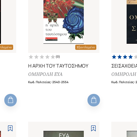
ντλημένο
Εξαντλημένο
(
0
)
Η ΑΡΧΗ ΤΟΥ ΤΑΥΤΟΣΗΜΟΥ
ΣΕΙΣΑΧΘΕΙ
ΟΜΗΡΟΛΗ ΕΥΑ
ΟΜΗΡΟΛΗ 
Κωδ. Πολιτείας
:
2540-2554
Κωδ. Πολιτείας
: