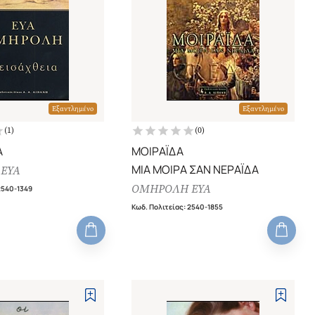
Εξαντλημένο
Εξαντλημένο
(
1
)
(
0
)
Α
ΜΟΙΡΑΪΔΑ
ΜΙΑ ΜΟΙΡΑ ΣΑΝ ΝΕΡΑΪΔΑ
ΕΥΑ
ΟΜΗΡΟΛΗ ΕΥΑ
2540-1349
Κωδ. Πολιτείας
:
2540-1855