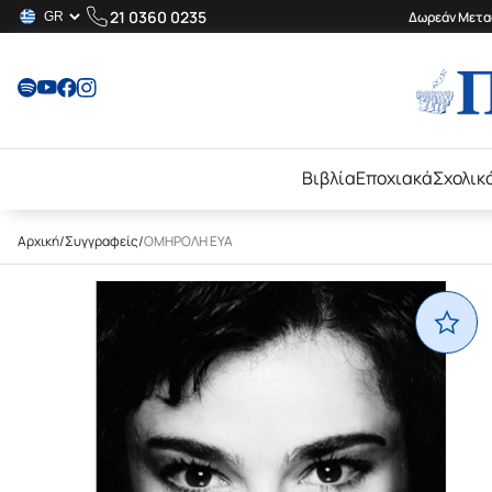
21 0360 0235
Δωρεάν Μεταφ
Βιβλία
Εποχιακά
Σχολικ
Αρχική
/
Συγγραφείς
/
ΟΜΗΡΟΛΗ ΕΥΑ