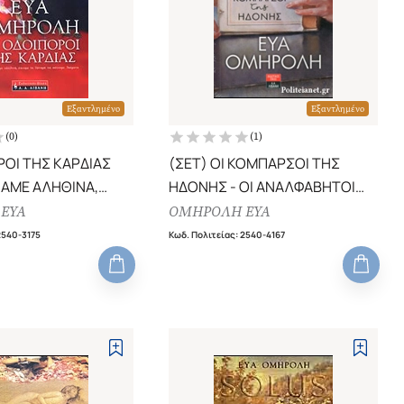
Εξαντλημένο
Εξαντλημένο
(
0
)
(
1
)
ΡΟΙ ΤΗΣ ΚΑΡΔΙΑΣ
(ΣΕΤ) ΟΙ ΚΟΜΠΑΡΣΟΙ ΤΗΣ
ΑΜΕ ΑΛΗΘΙΝΑ,
ΗΔΟΝΗΣ - ΟΙ ΑΝΑΛΦΑΒΗΤΟΙ
 ΔΥΝΑΜΗ ΝΑ
ΤΟΥ ΕΡΩΤΑ - ΟΙ
ΕΥΑ
ΟΜΗΡΟΛΗ ΕΥΑ
ΘΑΥΜΑΤΑ
ΠΑΡΑΧΑΡΑΚΤΕΣ ΤΗΣ ΕΥΤΥΧΙΑΣ
2540-3175
Κωδ. Πολιτείας
:
2540-4167