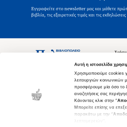
Εγγραφείτε στο newsletter μας και μάθετε πρώτ
βιβλία, τις εξαιρετικές τιμές και τις εκδηλώσεις
Χρήσιμ
Σχετικ
Ασκληπιού 1-3, Αθήνα 106 79
Αυτή η ιστοσελίδα χρησι
Δευτέρα - Παρασκευή 09:00-21:00
Θέσεις
Χρησιμοποιούμε cookies γ
Σάββατο 09:00-18:00
Οδηγίε
λειτουργιών κοινωνικών μ
προσφέρουμε μία όσο το δ
Οδηγί
αναζητήσεις σας περιήγησ
Νόμος 
Κάνοντας κλικ στην ‘’
Απο
Cookie
Μπορείτε επίσης να επεξε
παρακάτω με την ‘’
Αποδο
λεπτομερειών’’.