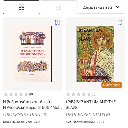
Δημοτικότητα
Εξαντλημένο
(
0
)
(
0
)
Η βυζαντινή κοινοπολιτεία
(P/B) BYZANTIUM AND THE
Η Ανατολική Ευρώπη 500-1453
SLAVS
(χαρτόδετη έκδοση)
OBOLENSKY DIMITRI
OBOLENSKY DIMITRI
Κωδ. Πολιτείας
:
2705-0778
Κωδ. Πολιτείας
:
0645-0001