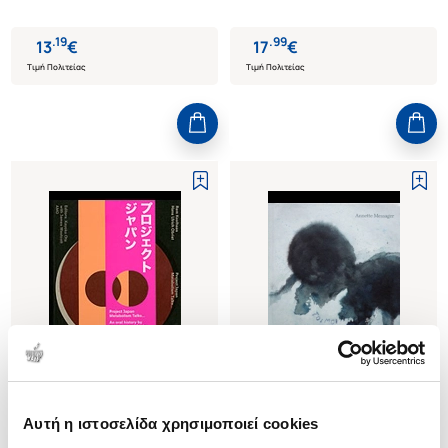
.
19
.
99
13
€
17
€
Τιμή Πολιτείας
Τιμή Πολιτείας
Αυτή η ιστοσελίδα χρησιμοποιεί cookies
(
0
)
(
0
)