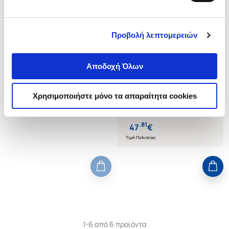
Εξαντλημένο
Προβολή λεπτομερειών
(
0
)
(
0
)
(P/B) LIVES OF THE ARTISTS,
(H/B) Anselm Kiefer
LIVES OF THE ARCHITECTS
Αποδοχή Όλων
OBRIST HANS-ULRICH
OBRIST HANS-ULRICH
Κωδ. Πολιτείας
:
2643-0014
Κωδ. Πολιτείας
:
0168-0027
Χρησιμοποιήστε μόνο τα απαραίτητα cookies
.
81
47
€
Τιμή Πολιτείας
1-6 από 6 προϊόντα