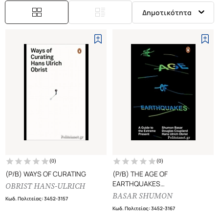
Δημοτικότητα
(
0
)
(
0
)
(P/B) WAYS OF CURATING
(P/B) THE AGE OF
EARTHQUAKES
OBRIST HANS-ULRICH
A GUIDE TO THE EXTREME
BASAR SHUMON
Κωδ. Πολιτείας
:
3452-3157
PRESENT
Κωδ. Πολιτείας
:
3452-3167