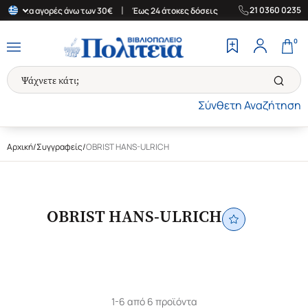
|
|
21 0360 0235
δα για αγορές άνω των 30€
Έως 24 άτοκες δόσεις
Δωρεάν Μεταφ
0
Σύνθετη Αναζήτηση
Αρχική
/
Συγγραφείς
/
OBRIST HANS-ULRICH
OBRIST HANS-ULRICH
1-6 από 6 προϊόντα