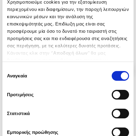
Χρησιμοποιούμε cookies για την εξατομίκευση
(P/B) PROJECT JAPAN
(H/B) TETE A TETE
METABOLISM TALKS...
περιεχομένου και διαφημίσεων, την παροχή λειτουργιών
OBRIST HANS-ULRICH
KOOLHAAS REM
κοινωνικών μέσων και την ανάλυση της
Κωδ. Πολιτείας
:
6468-0001
επισκεψιμότητάς μας. Επιδίωξη μας είναι σας
Κωδ. Πολιτείας
:
3745-1547
προσφέρουμε μία όσο το δυνατό πιο ταιριαστή στις
προτιμήσεις σας και πιο ενδιαφέρουσα στις αναζητήσεις
.
50
.
62
45
€
44
€
σας περιήγηση, με τις καλύτερες δυνατές προτάσεις.
Τιμή Πολιτείας
Τιμή Πολιτείας
Κάνοντας κλικ στην ‘’
Αποδοχή όλων
’’ θα μας
βοηθήσετε να ανταποκριθούμε στα παραπάνω.
Μπορείτε επίσης να επεξεργαστείτε ποια cookies σας
Επιλογή
ενδιαφέρουν και να επιλέξετε από τα παρακάτω με την
Αναγκαία
συγκατάθεσης
‘’
Αποδοχή επιλογών
΄΄και να ενημερωθείτε σχετικά με
τα cookies στην ‘’Προβολή λεπτομερειών’’.
Προτιμήσεις
Στατιστικά
Εμπορικής προώθησης