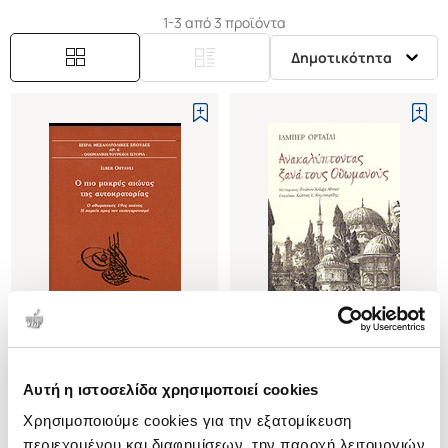
1-3 από 3 προϊόντα
Δημοτικότητα
(
1
)
(
0
)
Ο ΠΙΟ ΜΑΚΡΥΣ ΑΙΩΝΑΣ ΤΗΣ
ΑΝΑΚΑΛΥΠΤΟΝΤΑΣ ΞΑΝΑ ΤΟΥΣ
Αυτή η ιστοσελίδα χρησιμοποιεί cookies
ΑΥΤΟΚΡΑΤΟΡΙΑΣ
ΟΘΩΜΑΝΟΥΣ
Χρησιμοποιούμε cookies για την εξατομίκευση
Ο ΟΘΩΜΑΝΙΚΟΣ 19ος ΑΙΩΝΑΣ -
ORTAYLI ILBER
ORTAYLI ILBER
περιεχομένου και διαφημίσεων, την παροχή λειτουργιών