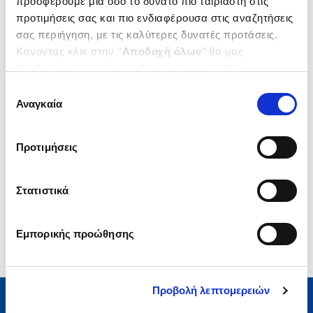
προσφέρουμε μία όσο το δυνατό πιο ταιριαστή στις
προτιμήσεις σας και πιο ενδιαφέρουσα στις αναζητήσεις
.
60
.
54
10
€
9
€
σας περιήγηση, με τις καλύτερες δυνατές προτάσεις.
Τιμή Έκδοσης
Τιμή Πολιτείας
Κάνοντας κλικ στην ‘’
Αποδοχή όλων
’’ θα μας
βοηθήσετε να ανταποκριθούμε στα παραπάνω.
Μπορείτε επίσης να επεξεργαστείτε ποια cookies σας
Επιλογή
ενδιαφέρουν και να επιλέξετε από τα παρακάτω με την
Αναγκαία
συγκατάθεσης
‘’
Αποδοχή επιλογών
΄΄και να ενημερωθείτε σχετικά με
τα cookies στην ‘’Προβολή λεπτομερειών’’.
Προτιμήσεις
1-1 από 1 προϊόντα
Στατιστικά
Εμπορικής προώθησης
Προβολή λεπτομερειών