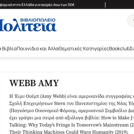
|
ορικά στην Ελλάδα για αγορές άνω των 30€
ά Βιβλία
Παιχνίδια και Άλλα
Θεματικές Κατηγορίες
Bookclub
Σ
WEBB AMY
Η Έιμυ Ουέμπ (Amy Webb) είναι αμερικανίδα συγγραφέας 
Σχολή Επιχειρήσεων Stern του Πανεπιστημίου της Νέας Υ
(Παγκόσμιο Οικονομικό Φόρουμ, αμερικανικό Συμβούλιο Διε
έχει γράψει μια σειρά από αξιόλογα βιβλία: How to Make J-
Talking: Why Today’s Fringe Is Tomorrow’s Mainstream (2
Their Thinking Machines Could Warp Humanity (2019).