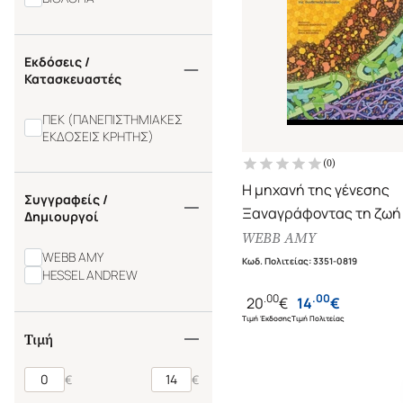
Εκδόσεις /
Κατασκευαστές
ΠΕΚ (ΠΑΝΕΠΙΣΤΗΜΙΑΚΕΣ
ΕΚΔΟΣΕΙΣ ΚΡΗΤΗΣ)
(
0
)
Η μηχανή της γένεσης
Συγγραφείς /
Ξαναγράφοντας τη ζωή
Δημιουργοί
εποχή της συνθετικής
WEBB AMY
WEBB AMY
βιολογίας
Κωδ. Πολιτείας
:
3351-0819
HESSEL ANDREW
.
00
.
00
20
€
14
€
Τιμή Έκδοσης
Τιμή Πολιτείας
Τιμή
€
€