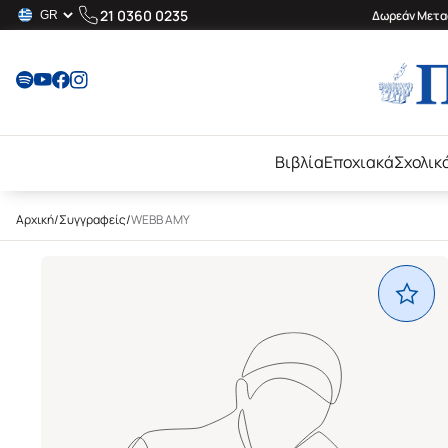
21 0360 0235
Δωρεάν Μεταφ
Βιβλία
Εποχιακά
Σχολικ
Αρχική
/
Συγγραφείς
/
WEBB AMY