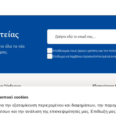
τείας
οι όλα τα νέα
Αποδέχομαι τους όρους χρήσης και την πολι
 μας.
Επιθυμώ να λαμβάνω προσωποποιημένα ενημ
οι Σύνδεσμοι
Εξυπηρέτηση
ά με εμάς
Συχνές ερωτή
μοποιεί cookies
 Εργασίας
Επικοινωνία
ια την εξατομίκευση περιεχομένου και διαφημίσεων, την παρο
ς για τις "Λίστες Επιθυμητών" και τη Βιβλιοθήκη
B2B
έσων και την ανάλυση της επισκεψιμότητάς μας. Επιδίωξη μας 