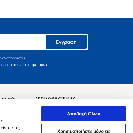
Εγγραφή
τική απορρήτου
ερωτικά email και προτάσεις
 Πελατών
ΑΚΟΛΟΥΘΗΣΤΕ ΜΑΣ
σεις
Αποδοχή Όλων
χή
είναι σας
Χρησιμοποιήστε μόνο τα