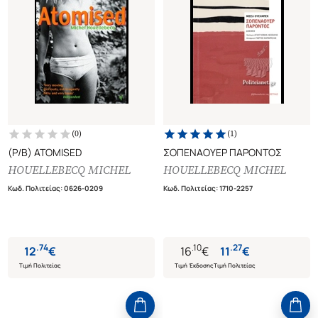
(
0
)
(
1
)
(P/B) ATOMISED
ΣΟΠΕΝΑΟΥΕΡ ΠΑΡΟΝΤΟΣ
HOUELLEBECQ MICHEL
HOUELLEBECQ MICHEL
Κωδ. Πολιτείας
:
0626-0209
Κωδ. Πολιτείας
:
1710-2257
.
74
.
10
.
27
12
€
16
€
11
€
Τιμή Πολιτείας
Τιμή Έκδοσης
Τιμή Πολιτείας