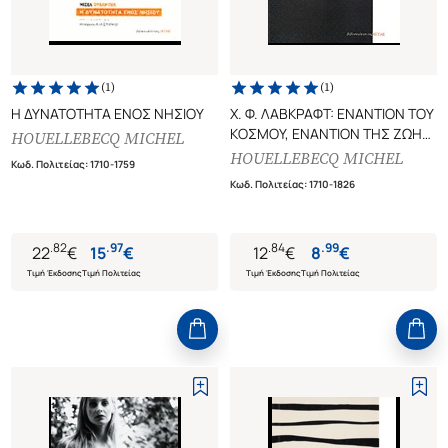
(
1
)
(
1
)
Η ΔΥΝΑΤΟΤΗΤΑ ΕΝΟΣ ΝΗΣΙΟΥ
Χ. Φ. ΛΑΒΚΡΑΦΤ: ΕΝΑΝΤΙΟΝ ΤΟΥ
ΚΟΣΜΟΥ, ΕΝΑΝΤΙΟΝ ΤΗΣ ΖΩΗΣ
HOUELLEBECQ MICHEL
H. P. LOVECRAFT: CONTRE LE
HOUELLEBECQ MICHEL
Κωδ. Πολιτείας
:
1710-1759
MONDE, CONTRE LA VIE
Κωδ. Πολιτείας
:
1710-1826
.
82
.
97
.
84
.
99
22
€
15
€
12
€
8
€
Τιμή Έκδοσης
Τιμή Πολιτείας
Τιμή Έκδοσης
Τιμή Πολιτείας