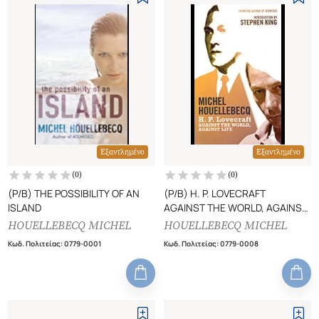
Εξαντλημένο
Εξαντλημένο
(
0
)
(
0
)
(P/B) THE POSSIBILITY OF AN
(P/B) H. P. LOVECRAFT
ISLAND
AGAINST THE WORLD, AGAINST
LIFE
HOUELLEBECQ MICHEL
HOUELLEBECQ MICHEL
Κωδ. Πολιτείας
:
0779-0001
Κωδ. Πολιτείας
:
0779-0008