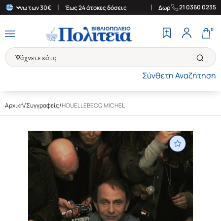
|
|
21 0360 0235
 άνω των 30€
Έως 24 άτοκες δόσεις
Δωρεάν Μεταφορικά στην Ελ
0
Σύνθετη Αναζήτηση
Αρχική
/
Συγγραφείς
/
HOUELLEBECQ MICHEL