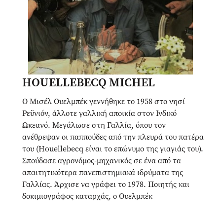
HOUELLEBECQ MICHEL
Ο Μισέλ Ουελμπέκ γεννήθηκε το 1958 στο νησί
Ρεϋνιόν, άλλοτε γαλλική αποικία στον Ινδικό
Ωκεανό. Μεγάλωσε στη Γαλλία, όπου τον
ανέθρεψαν οι παππούδες από την πλευρά του πατέρα
του (Houellebecq είναι το επώνυμο της γιαγιάς του).
Σπούδασε αγρονόμος-μηχανικός σε ένα από τα
απαιτητικότερα πανεπιστημιακά ιδρύματα της
Γαλλίας. Άρχισε να γράφει το 1978. Ποιητής και
δοκιμιογράφος καταρχάς, ο Ουελμπέκ
πρωτοδημοσιεύει ποιήματά του το 1985. Το 1991
δημοσιεύει τη βιογραφία τού Χάουαρντ Λάβκραφτ,