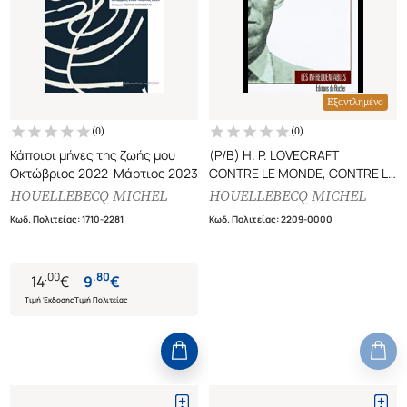
Εξαντλημένο
(
0
)
(
0
)
Κάποιοι μήνες της ζωής μου
(P/B) H. P. LOVECRAFT
Οκτώβριος 2022-Μάρτιος 2023
CONTRE LE MONDE, CONTRE LA
VIE
HOUELLEBECQ MICHEL
HOUELLEBECQ MICHEL
Κωδ. Πολιτείας
:
1710-2281
Κωδ. Πολιτείας
:
2209-0000
.
00
.
80
14
€
9
€
Τιμή Έκδοσης
Τιμή Πολιτείας