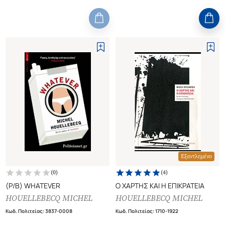
Εξαντλημένο
(
0
)
(
4
)
(P/B) WHATEVER
Ο ΧΑΡΤΗΣ ΚΑΙ Η ΕΠΙΚΡΑΤΕΙΑ
HOUELLEBECQ MICHEL
HOUELLEBECQ MICHEL
Κωδ. Πολιτείας
:
3837-0008
Κωδ. Πολιτείας
:
1710-1922