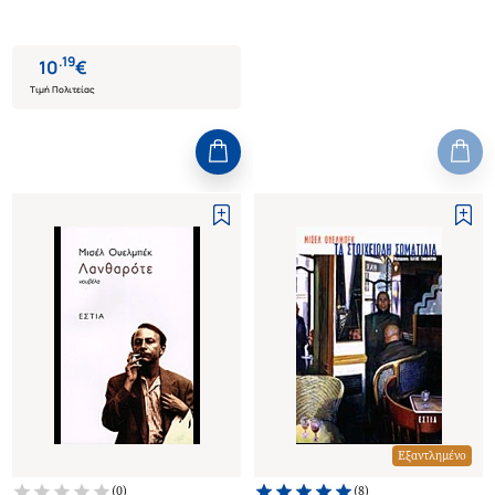
.
19
10
€
Τιμή Πολιτείας
Εξαντλημένο
(
0
)
(
8
)