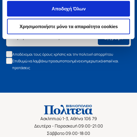
Μάθετε τα νέα της Πολιτείας
Αποδοχή Όλων
Εγγραφείτε στο newsletter μας και μάθετε πρώτοι όλα τα
νέα βιβλία, τις εξαιρετικές τιμές και τις εκδηλώσεις μας.
Χρησιμοποιήστε μόνο τα απαραίτητα cookies
Εγγραφή
Αποδέχομαι τους όρους χρήσης και την πολιτική απορρήτου
Επιθυμώ να λαμβάνω προσωποποιημένα ενημερωτικά email και
προτάσεις
Ασκληπιού 1-3, Αθήνα 106 79
Δευτέρα - Παρασκευή 09:00-21:00
Σάββατο 09:00-18:00