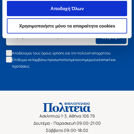
Μάθετε τα νέα της Πολιτείας
Αποδοχή Όλων
Εγγραφείτε στο newsletter μας και μάθετε πρώτοι όλα τα
νέα βιβλία, τις εξαιρετικές τιμές και τις εκδηλώσεις μας.
Χρησιμοποιήστε μόνο τα απαραίτητα cookies
Εγγραφή
Αποδέχομαι τους όρους χρήσης και την πολιτική απορρήτου
Επιθυμώ να λαμβάνω προσωποποιημένα ενημερωτικά email και
προτάσεις
Ασκληπιού 1-3, Αθήνα 106 79
Δευτέρα - Παρασκευή 09:00-21:00
Σάββατο 09:00-18:00