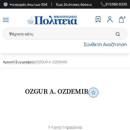
|
|
21 0360 0235
άδα για αγορές άνω των 30€
Έως 24 άτοκες δόσεις
Δωρεάν Μετα
0
Σύνθετη Αναζήτηση
Αρχική
/
Συγγραφείς
/
OZGUR A. OZDEMIR
OZGUR A. OZDEMIR
1-1 από 1 προϊόντα