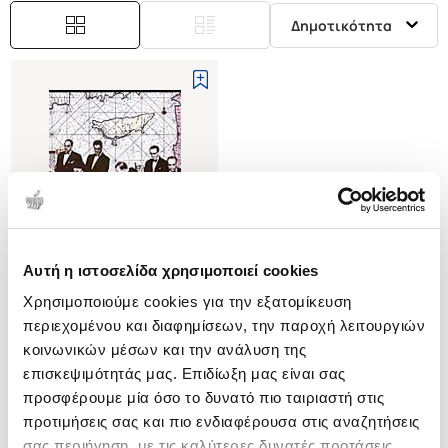
Δημοτικότητα
Αυτή η ιστοσελίδα χρησιμοποιεί cookies
Εξαντλημένο
Χρησιμοποιούμε cookies για την εξατομίκευση
περιεχομένου και διαφημίσεων, την παροχή λειτουργιών
(
0
)
κοινωνικών μέσων και την ανάλυση της
Η ΚΥΠΡΟΣ ΣΤΗ ΖΩΗ ΜΟΥ
επισκεψιμότητάς μας. Επιδίωξη μας είναι σας
Η ΜΑΡΤΥΡΙΑ ΕΝΟΣ
ΤΟΥΡΚΟΚΥΠΡΙΟΥ ΔΙΠΛΩΜΑΤΗ
προσφέρουμε μία όσο το δυνατό πιο ταιριαστή στις
OZGUR A. OZDEMIR
προτιμήσεις σας και πιο ενδιαφέρουσα στις αναζητήσεις
Κωδ. Πολιτείας
:
2250-2912
σας περιήγηση, με τις καλύτερες δυνατές προτάσεις.