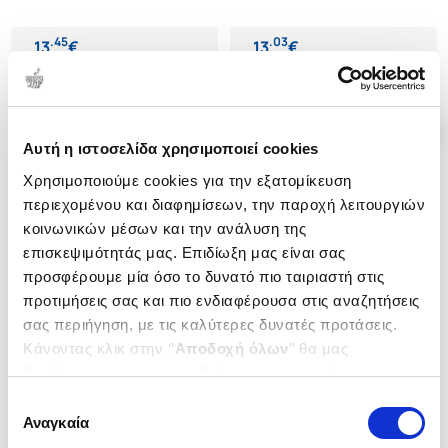
.
45
.
03
13
€
13
€
Τιμή Πολιτείας
Τιμή Πολιτείας
Αυτή η ιστοσελίδα χρησιμοποιεί cookies
Χρησιμοποιούμε cookies για την εξατομίκευση
περιεχομένου και διαφημίσεων, την παροχή λειτουργιών
κοινωνικών μέσων και την ανάλυση της
επισκεψιμότητάς μας. Επιδίωξη μας είναι σας
προσφέρουμε μία όσο το δυνατό πιο ταιριαστή στις
προτιμήσεις σας και πιο ενδιαφέρουσα στις αναζητήσεις
σας περιήγηση, με τις καλύτερες δυνατές προτάσεις.
Κάνοντας κλικ στην ‘’
Αποδοχή όλων
’’ θα μας
βοηθήσετε να ανταποκριθούμε στα παραπάνω.
Μπορείτε επίσης να επεξεργαστείτε ποια cookies σας
Επιλογή
ενδιαφέρουν και να επιλέξετε από τα παρακάτω με την
Αναγκαία
συγκατάθεσης
(
0
)
(
0
)
‘’
Αποδοχή επιλογών
΄΄και να ενημερωθείτε σχετικά με