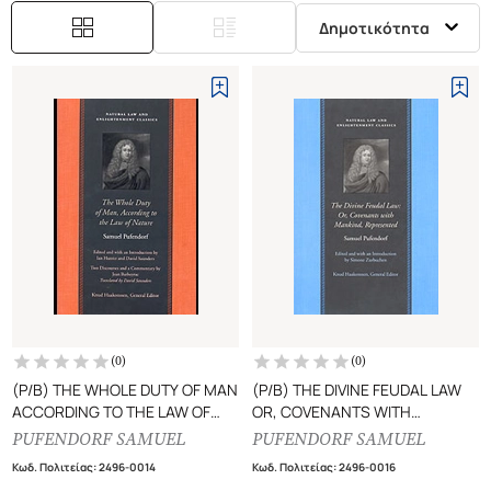
Δημοτικότητα
(
0
)
(
0
)
(P/B) THE WHOLE DUTY OF MAN
(P/B) THE DIVINE FEUDAL LAW
ACCORDING TO THE LAW OF
OR, COVENANTS WITH
NATURE
MANKIND REPRESENTED
PUFENDORF SAMUEL
PUFENDORF SAMUEL
Κωδ. Πολιτείας
:
2496-0014
Κωδ. Πολιτείας
:
2496-0016