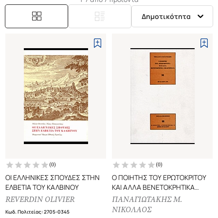
Δημοτικότητα
(
0
)
(
0
)
ΟΙ ΕΛΛΗΝΙΚΕΣ ΣΠΟΥΔΕΣ ΣΤΗΝ
Ο ΠΟΙΗΤΗΣ ΤΟΥ ΕΡΩΤΟΚΡΙΤΟΥ
ΕΛΒΕΤΙΑ ΤΟΥ ΚΑΛΒΙΝΟΥ
ΚΑΙ ΑΛΛΑ ΒΕΝΕΤΟΚΡΗΤΙΚΑ
ΜΕΛΕΤΗΜΑΤΑ
REVERDIN OLIVIER
ΠΑΝΑΓΙΩΤΑΚΗΣ Μ.
ΝΙΚΟΛΑΟΣ
Κωδ. Πολιτείας
:
2705-0345