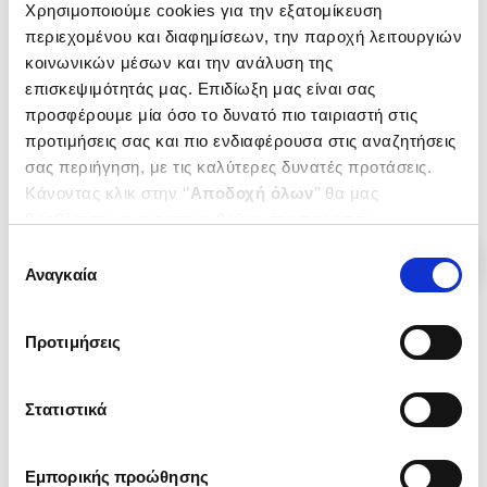
Χρησιμοποιούμε cookies για την εξατομίκευση
ΚΡΗΤΙΚΟ ΘΕΑΤΡΟ - ΜΕΛΕΤΕΣ
ΚΡΗΤΙΚΗ ΑΝΑΓΕΝΝΗΣΗ
περιεχομένου και διαφημίσεων, την παροχή λειτουργιών
ΜΕΛΕΤΗΜΑΤΑ ΓΙΑ ΤΟΝ
ΠΑΝΑΓΙΩΤΑΚΗΣ Μ.
ΒΙΝΤΣΕΝΤΖΟ ΚΟΡΝΑΡΟ
κοινωνικών μέσων και την ανάλυση της
ΠΑΝΑΓΙΩΤΑΚΗΣ Μ.
ΝΙΚΟΛΑΟΣ
ΝΙΚΟΛΑΟΣ
επισκεψιμότητάς μας. Επιδίωξη μας είναι σας
Κωδ. Πολιτείας
:
3970-0178
προσφέρουμε μία όσο το δυνατό πιο ταιριαστή στις
Κωδ. Πολιτείας
:
3970-0209
προτιμήσεις σας και πιο ενδιαφέρουσα στις αναζητήσεις
.
80
.
26
.
80
.
26
σας περιήγηση, με τις καλύτερες δυνατές προτάσεις.
31
€
22
€
31
€
22
€
Κάνοντας κλικ στην ‘’
Αποδοχή όλων
’’ θα μας
Τιμή Έκδοσης
Τιμή Πολιτείας
Τιμή Έκδοσης
Τιμή Πολιτείας
βοηθήσετε να ανταποκριθούμε στα παραπάνω.
Μπορείτε επίσης να επεξεργαστείτε ποια cookies σας
Επιλογή
ενδιαφέρουν και να επιλέξετε από τα παρακάτω με την
Αναγκαία
συγκατάθεσης
‘’
Αποδοχή επιλογών
΄΄και να ενημερωθείτε σχετικά με
τα cookies στην ‘’Προβολή λεπτομερειών’’.
Προτιμήσεις
Στατιστικά
Εμπορικής προώθησης