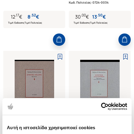
Κωδ. Πολιτείας
:
0724-0034
.
17
.
52
.
00
.
50
12
€
8
€
30
€
13
€
Τιμή Έκδοσης
Τιμή Πολιτείας
Τιμή Έκδοσης
Τιμή Πολιτείας
Αυτή η ιστοσελίδα χρησιμοποιεί cookies
(
0
)
(
0
)