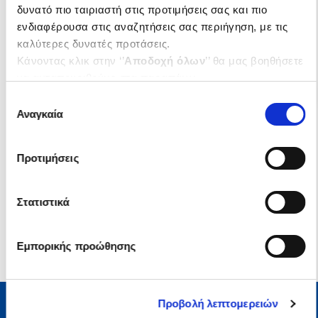
δυνατό πιο ταιριαστή στις προτιμήσεις σας και πιο
ενδιαφέρουσα στις αναζητήσεις σας περιήγηση, με τις
.
20
.
96
21
€
16
€
καλύτερες δυνατές προτάσεις.
Τιμή Έκδοσης
Τιμή Πολιτείας
Κάνοντας κλικ στην ‘’
Αποδοχή όλων
’’ θα μας βοηθήσετε
να ανταποκριθούμε στα παραπάνω.
Μπορείτε επίσης να επεξεργαστείτε ποια cookies σας
Επιλογή
ενδιαφέρουν και να επιλέξετε από τα παρακάτω με την
Αναγκαία
συγκατάθεσης
‘’
Αποδοχή επιλογών
΄΄και να ενημερωθείτε σχετικά με
τα cookies στην ‘’Προβολή λεπτομερειών’’.
Προτιμήσεις
1-2 από 2 προϊόντα
Στατιστικά
Εμπορικής προώθησης
Προβολή λεπτομερειών