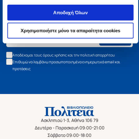
Μάθετε τα νέα της Πολιτείας
Αποδοχή Όλων
Εγγραφείτε στο newsletter μας και μάθετε πρώτοι όλα τα
νέα βιβλία, τις εξαιρετικές τιμές και τις εκδηλώσεις μας.
Χρησιμοποιήστε μόνο τα απαραίτητα cookies
Εγγραφή
Αποδέχομαι τους όρους χρήσης και την πολιτική απορρήτου
Επιθυμώ να λαμβάνω προσωποποιημένα ενημερωτικά email και
προτάσεις
Ασκληπιού 1-3, Αθήνα 106 79
Δευτέρα - Παρασκευή 09:00-21:00
Σάββατο 09:00-18:00