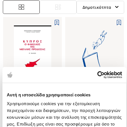
Δημοτικότητα
Εξαντλημένο
(
0
)
(
0
)
Αυτή η ιστοσελίδα χρησιμοποιεί cookies
ΚΥΠΡΟΣ
30 ΚΑΥΤΑ ΜΕΡΟΝΥΧΤΑ (15
Χρησιμοποιούμε cookies για την εξατομίκευση
Ο ΦΑΚΕΛΛΟΣ ΤΗΣ ΜΕΓΑΛΗΣ
ΙΟΥΛΙΟΥ - 15 ΑΥΓΟΥΣΤΟΥ 1974)
περιεχομένου και διαφημίσεων, την παροχή λειτουργιών
ΠΡΟΔΟΣΙΑΣ
ΚΥΠΡΙΑΚΗ
ΠΑΝΑΓΙΩΤΑΚΟΣ
ΠΑΝΑΓΙΩΤΑΚΟΣ
κοινωνικών μέσων και την ανάλυση της επισκεψιμότητάς
ΚΩΝΣΤΑΝΤΙΝΟΣ
ΚΩΝΣΤΑΝΤΙΝΟΣ
μας. Επιδίωξη μας είναι σας προσφέρουμε μία όσο το
Κωδ. Πολιτείας
:
4380-0189
Κωδ. Πολιτείας
:
4380-0271