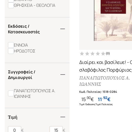
ΘΡΗΣΚΕΙΑ - ΘΕΟΛΟΓΙΑ
Εκδόσεις /
Κατασκευαστές
ΕΝΝΟΙΑ
ΗΡΟΔΟΤΟΣ
(
0
)
Διαίρει και βασίλευε! - 
σλαβόφιλος Πορφύριος
Συγγραφείς /
Ουσπένσκυ και το κίνημ
Δημιουργοί
ΠΑΝΑΓΙΩΤΟΠΟΥΛΟΣ Α.
ΙΩΑΝΝΗΣ
Σλαβόφιλων
ΠΑΝΑΓΙΩΤΟΠΟΥΛΟΣ Α.
Κωδ. Πολιτείας
:
1518-0284
ΙΩΑΝΝΗΣ
.
90
.
92
15
€
11
€
Τιμή Έκδοσης
Τιμή Πολιτείας
Τιμή
€
€