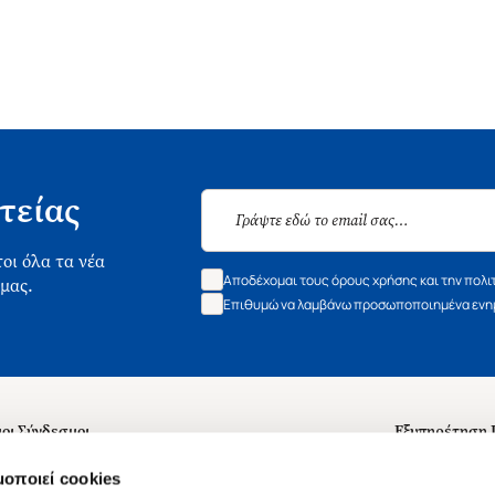
τείας
οι όλα τα νέα
Αποδέχομαι τους όρους χρήσης και την πολι
 μας.
Επιθυμώ να λαμβάνω προσωποποιημένα ενημ
οι Σύνδεσμοι
Εξυπηρέτηση
ά με εμάς
Συχνές ερωτή
μοποιεί cookies