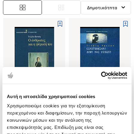
Δημοτικότητα
Αυτή η ιστοσελίδα χρησιμοποιεί cookies
(
0
)
(
0
)
Χρησιμοποιούμε cookies για την εξατομίκευση
Ο ΑΝΘΡΩΠΟΣ ΚΑΙ Η ΨΥΧΩΣΗ
ΟΙΚΟΓΕΝΕΙΑΚΗ ΔΟΜΗ ΚΑΙ
ΤΟΥ
ΨΥΧΩΣΗ
περιεχομένου και διαφημίσεων, την παροχή λειτουργιών
PANKOW GISELA
PANKOW GISELA
κοινωνικών μέσων και την ανάλυση της
επισκεψιμότητάς μας. Επιδίωξη μας είναι σας
Κωδ. Πολιτείας
:
2250-2101
Κωδ. Πολιτείας
:
3690-0337