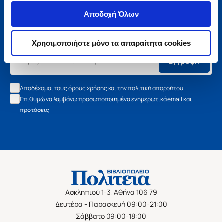
Μάθετε τα νέα της Πολιτείας
Αποδοχή Όλων
Εγγραφείτε στο newsletter μας και μάθετε πρώτοι όλα τα
νέα βιβλία, τις εξαιρετικές τιμές και τις εκδηλώσεις μας.
Χρησιμοποιήστε μόνο τα απαραίτητα cookies
Εγγραφή
Αποδέχομαι τους όρους χρήσης και την πολιτική απορρήτου
Επιθυμώ να λαμβάνω προσωποποιημένα ενημερωτικά email και
προτάσεις
Ασκληπιού 1-3, Αθήνα 106 79
Δευτέρα - Παρασκευή 09:00-21:00
Σάββατο 09:00-18:00