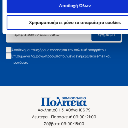
Μάθετε τα νέα της Πολιτείας
Αποδοχή Όλων
Εγγραφείτε στο newsletter μας και μάθετε πρώτοι όλα τα
Χρησιμοποιήστε μόνο τα απαραίτητα cookies
νέα βιβλία, τις εξαιρετικές τιμές και τις εκδηλώσεις μας.
Εγγραφή
Αποδέχομαι τους όρους χρήσης και την πολιτική απορρήτου
Επιθυμώ να λαμβάνω προσωποποιημένα ενημερωτικά email και
προτάσεις
Ασκληπιού 1-3, Αθήνα 106 79
Δευτέρα - Παρασκευή 09:00-21:00
Σάββατο 09:00-18:00