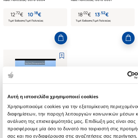
.
72
.
18
.
02
.
52
12
€
10
€
18
€
13
€
Τιμή Έκδοσης
Τιμή Πολιτείας
Τιμή Έκδοσης
Τιμή Πολιτείας
Αυτή η ιστοσελίδα χρησιμοποιεί cookies
Χρησιμοποιούμε cookies για την εξατομίκευση περιεχομένο
διαφημίσεων, την παροχή λειτουργιών κοινωνικών μέσων κ
ανάλυση της επισκεψιμότητάς μας. Επιδίωξη μας είναι σας
Εξαντλημένο
προσφέρουμε μία όσο το δυνατό πιο ταιριαστή στις προτιμή
(
0
)
σας και πιο ενδιαφέρουσα στις αναζητήσεις σας περιήγηση, 