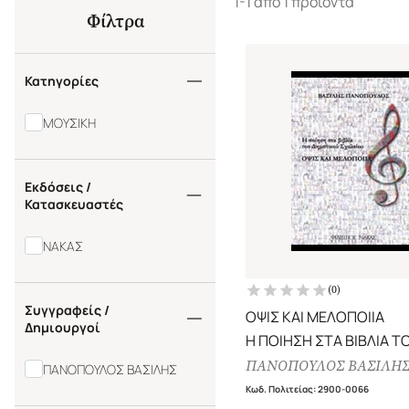
1-1 από 1 προϊόντα
Φίλτρα
Κατηγορίες
ΜΟΥΣΙΚΗ
Εκδόσεις /
Κατασκευαστές
ΝΑΚΑΣ
(
0
)
Συγγραφείς /
ΟΨΙΣ ΚΑΙ ΜΕΛΟΠΟΙΙΑ
Δημιουργοί
Η ΠΟΙΗΣΗ ΣΤΑ ΒΙΒΛΙΑ Τ
ΔΗΜΟΤΙΚΟΥ ΣΧΟΛΕΙΟΥ
ΠΑΝΟΠΟΥΛΟΣ ΒΑΣΙΛΗ
ΠΑΝΟΠΟΥΛΟΣ ΒΑΣΙΛΗΣ
Κωδ. Πολιτείας
:
2900-0066