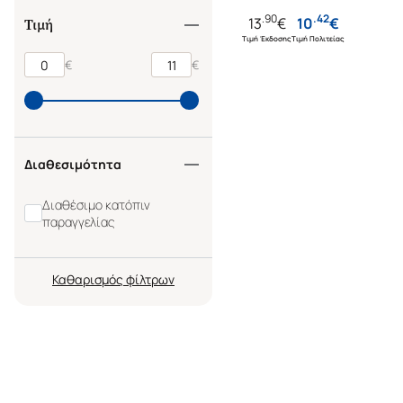
.
90
.
42
13
€
10
€
Τιμή
Τιμή Έκδοσης
Τιμή Πολιτείας
€
€
Διαθεσιμότητα
Διαθέσιμο κατόπιν
παραγγελίας
Καθαρισμός