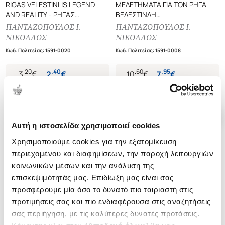
RIGAS VELESTINLIS LEGEND
ΜΕΛΕΤΗΜΑΤΑ ΓΙΑ ΤΟΝ ΡΗΓΑ
AND REALITY - ΡΗΓΑΣ
ΒΕΛΕΣΤΙΝΛΗ
ΒΕΛΕΣΤΙΝΛΗΣ
Η ΠΟΛΙΤΙΚΗ ΙΔΕΟΛΟΓΙΑ ΤΟΥ
ΠΑΝΤΑΖΟΠΟΥΛΟΣ Ι.
ΠΑΝΤΑΖΟΠΟΥΛΟΣ Ι.
ΕΛΛΗΝΙΣΜΟΥ ΠΡΟΑΓΓΕΛΟΣ ΤΗΣ
ΝΙΚΟΛΑΟΣ
ΝΙΚΟΛΑΟΣ
ΕΠΑΝΑΣΤΑΣΕΩΣ
Κωδ. Πολιτείας
:
1591-0020
Κωδ. Πολιτείας
:
1591-0008
.
20
.
40
.
60
.
95
3
€
2
€
10
€
7
€
Τιμή Έκδοσης
Τιμή Πολιτείας
Τιμή Έκδοσης
Τιμή Πολιτείας
Αυτή η ιστοσελίδα χρησιμοποιεί cookies
Χρησιμοποιούμε cookies για την εξατομίκευση
περιεχομένου και διαφημίσεων, την παροχή λειτουργιών
κοινωνικών μέσων και την ανάλυση της
επισκεψιμότητάς μας. Επιδίωξη μας είναι σας
προσφέρουμε μία όσο το δυνατό πιο ταιριαστή στις
προτιμήσεις σας και πιο ενδιαφέρουσα στις αναζητήσεις
σας περιήγηση, με τις καλύτερες δυνατές προτάσεις.