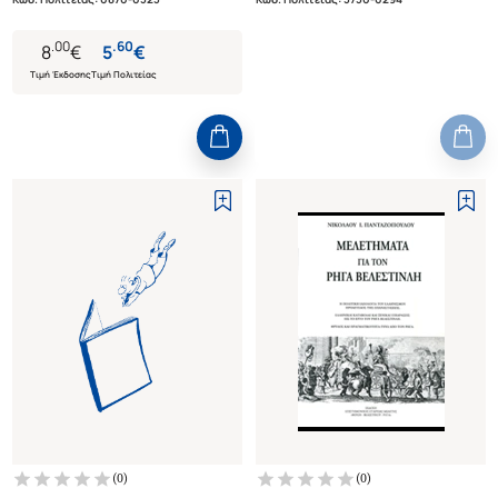
.
00
.
60
8
€
5
€
Τιμή Έκδοσης
Τιμή Πολιτείας
(
0
)
(
0
)