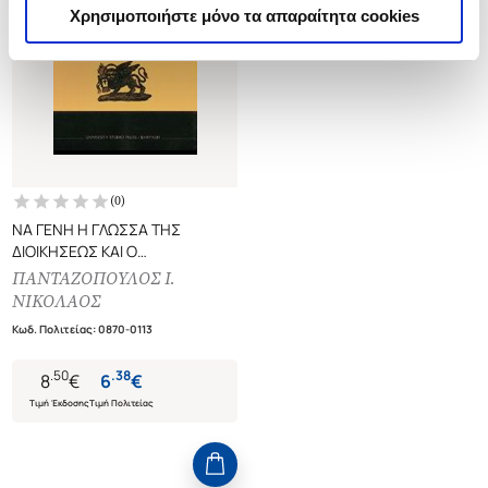
Χρησιμοποιήστε μόνο τα απαραίτητα cookies
(
0
)
ΝΑ ΓΕΝΗ Η ΓΛΩΣΣΑ ΤΗΣ
ΔΙΟΙΚΗΣΕΩΣ ΚΑΙ Ο
ΔΙΕΡΜΗΝΕΥΤΗΣ ΤΩΝ ΕΝΕΡΓΕΙΑ
ΠΑΝΤΑΖΟΠΟΥΛΟΣ Ι.
ΠΟΛΙΤΩΝ
ΝΙΚΟΛΑΟΣ
Κωδ. Πολιτείας
:
0870-0113
.
50
.
38
8
€
6
€
Τιμή Έκδοσης
Τιμή Πολιτείας