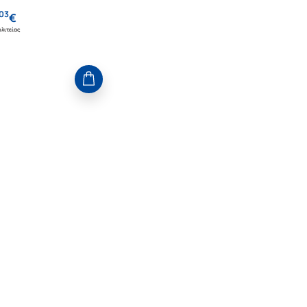
03
€
λιτείας