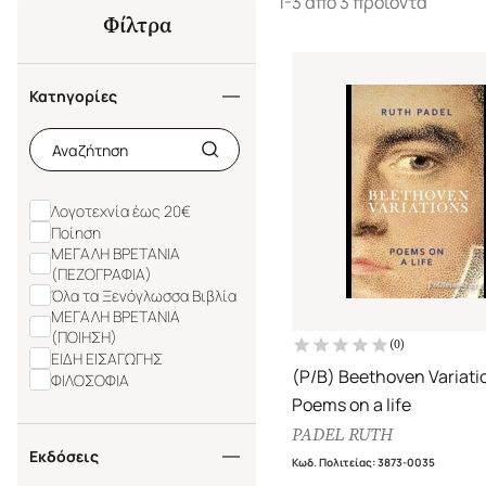
1-3 από 3 προϊόντα
Φίλτρα
Κατηγορίες
Λογοτεχνία έως 20€
Ποίηση
ΜΕΓΑΛΗ ΒΡΕΤΑΝΙΑ
(ΠΕΖΟΓΡΑΦΙΑ)
Όλα τα Ξενόγλωσσα Βιβλία
ΜΕΓΑΛΗ ΒΡΕΤΑΝΙΑ
(ΠΟΙΗΣΗ)
(
0
)
ΕΙΔΗ ΕΙΣΑΓΩΓΗΣ
(P/B) Beethoven Variati
ΦΙΛΟΣΟΦΙΑ
Poems on a life
PADEL RUTH
Εκδόσεις
Κωδ. Πολιτείας
:
3873-0035