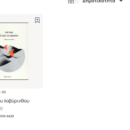
Δημοτικότητα
(
0
)
ου λαβύρινθου
H
3570-0423