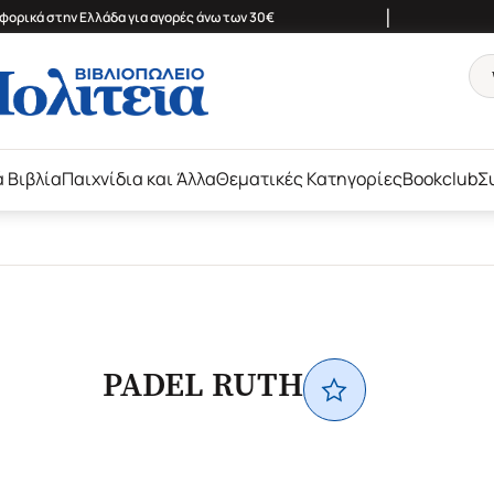
|
ορικά στην Ελλάδα για αγορές άνω των 30€
ά Βιβλία
Παιχνίδια και Άλλα
Θεματικές Κατηγορίες
Bookclub
Σ
PADEL RUTH