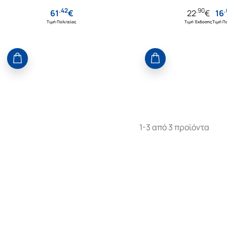
.
42
.
90
.
61
€
22
€
16
Τιμή Πολιτείας
Τιμή Έκδοσης
Τιμή Πο
1-3 από 3 προϊόντα