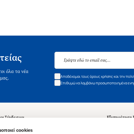
τείας
οι όλα τα νέα
Αποδέχομαι τους όρους χρήσης και την πολι
 μας.
Επιθυμώ να λαμβάνω προσωποποιημένα ενημ
οι Σύνδεσμοι
Εξυπηρέτηση
ά με εμάς
Συχνές ερωτή
μοποιεί cookies