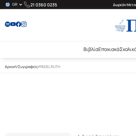
21 0360 0235
Δωρεάν Μεταφ
Βιβλία
Εποχιακά
Σχολικ
Αρχική
/
Συγγραφείς
/
PADEL RUTH