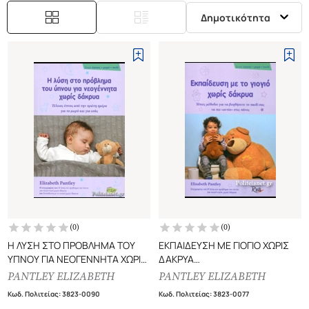
Δημοτικότητα
(
0
)
(
0
)
Η ΛΥΣΗ ΣΤΟ ΠΡΟΒΛΗΜΑ ΤΟΥ
ΕΚΠΑΙΔΕΥΣΗ ΜΕ ΓΙΟΓΙΟ ΧΩΡΙΣ
ΥΠΝΟΥ ΓΙΑ ΝΕΟΓΕΝΝΗΤΑ ΧΩΡΙΣ
ΔΑΚΡΥΑ
ΔΑΚΡΥΑ
ΗΠΙΕΣ ΜΕΘΟΔΟΙ ΓΙΑ ΝΑ
PANTLEY ELIZABETH
PANTLEY ELIZABETH
ΤΕΛΕΙΟΣ ΥΠΝΟΣ ΑΠ ΤΗΝ ΠΡΩΤΗ
ΒΟΗΘΗΣΕΤΕ ΤΟ ΠΑΙΔΙ ΣΑΣ ΚΑΙ
Κωδ. Πολιτείας
:
3823-0090
Κωδ. Πολιτείας
:
3823-0077
ΗΜΕΡΑ ΓΙΑ ΤΟ ΜΩΡΟ ΚΑΙ ΓΙΑ
ΝΑ ΠΕΙΤΕ "ΑΝΤΙΟ" ΣΤΙΣ ΠΑΝΕΣ