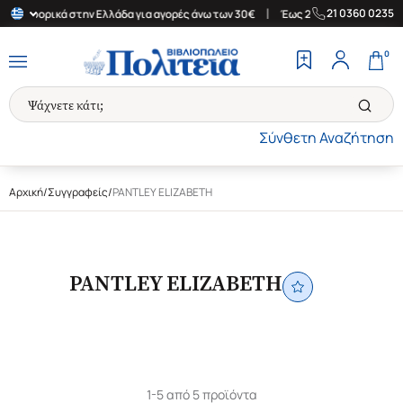
|
21 0360 0235
εταφορικά στην Ελλάδα για αγορές άνω των 30€
Έως 24 άτοκες δόσεις
0
Σύνθετη Αναζήτηση
Αρχική
/
Συγγραφείς
/
PANTLEY ELIZABETH
PANTLEY ELIZABETH
1-5 από 5 προϊόντα