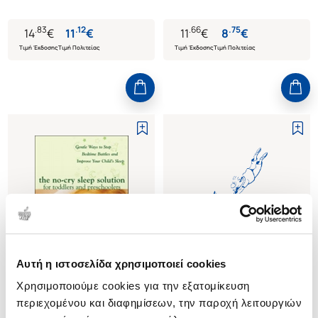
ΕΣΑΣ
.
83
.
12
.
66
.
75
14
€
11
€
11
€
8
€
Τιμή Έκδοσης
Τιμή Πολιτείας
Τιμή Έκδοσης
Τιμή Πολιτείας
Αυτή η ιστοσελίδα χρησιμοποιεί cookies
Εξαντλημένο
Χρησιμοποιούμε cookies για την εξατομίκευση
περιεχομένου και διαφημίσεων, την παροχή λειτουργιών
(
0
)
(
0
)