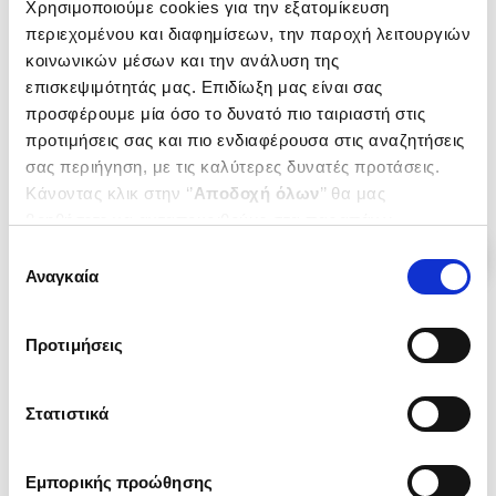
Χρησιμοποιούμε cookies για την εξατομίκευση
ΕΡΜΟΥ ΚΑΙ ΕΥΑΓΓΕΛΙΣΤΡΙΑΣ
Ημερολόγιο κατοχής 1940 -
ΓΩΝΙΑ
1944
περιεχομένου και διαφημίσεων, την παροχή λειτουργιών
Δεκεμβριανά 1944 - 1945
PANTZOPOULOS D. YIANNIS
PANTZOPOULOS D. YIANNIS
κοινωνικών μέσων και την ανάλυση της
επισκεψιμότητάς μας. Επιδίωξη μας είναι σας
Κωδ. Πολιτείας
:
8185-0030
Κωδ. Πολιτείας
:
8185-0129
προσφέρουμε μία όσο το δυνατό πιο ταιριαστή στις
προτιμήσεις σας και πιο ενδιαφέρουσα στις αναζητήσεις
.
00
.
00
.
60
.
04
10
€
7
€
15
€
14
€
σας περιήγηση, με τις καλύτερες δυνατές προτάσεις.
Τιμή Έκδοσης
Τιμή Πολιτείας
Τιμή Έκδοσης
Τιμή Πολιτείας
Κάνοντας κλικ στην ‘’
Αποδοχή όλων
’’ θα μας
βοηθήσετε να ανταποκριθούμε στα παραπάνω.
Μπορείτε επίσης να επεξεργαστείτε ποια cookies σας
Επιλογή
ενδιαφέρουν και να επιλέξετε από τα παρακάτω με την
Αναγκαία
συγκατάθεσης
‘’
Αποδοχή επιλογών
΄΄και να ενημερωθείτε σχετικά με
τα cookies στην ‘’Προβολή λεπτομερειών’’.
Προτιμήσεις
Στατιστικά
Εμπορικής προώθησης