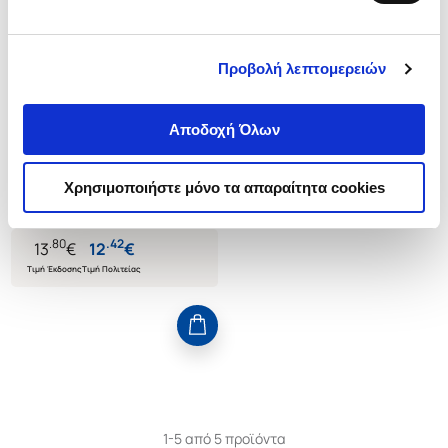
Προβολή λεπτομερειών
(
0
)
Θυμάμαι ακόμη...
Αποδοχή Όλων
PANTZOPOULOS D. YIANNIS
Κωδ. Πολιτείας
:
8185-0130
Χρησιμοποιήστε μόνο τα απαραίτητα cookies
.
80
.
42
13
€
12
€
Τιμή Έκδοσης
Τιμή Πολιτείας
1-5 από 5 προϊόντα