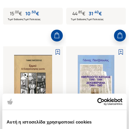
.
00
.
50
.
85
.
40
15
€
10
€
44
€
31
€
Τιμή Έκδοσης
Τιμή Πολιτείας
Τιμή Έκδοσης
Τιμή Πολιτείας
Αυτή η ιστοσελίδα χρησιμοποιεί cookies
(
0
)
(
0
)