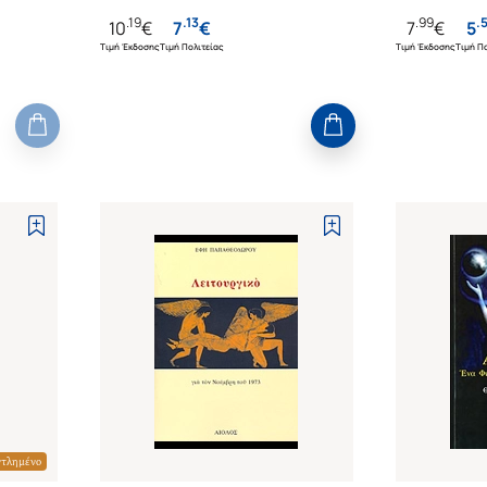
.
19
.
13
.
99
.
10
€
7
€
7
€
5
Τιμή Έκδοσης
Τιμή Πολιτείας
Τιμή Έκδοσης
Τιμή Πο
ντλημένο