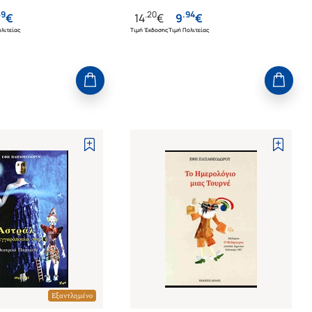
59
.
20
.
94
€
14
€
9
€
λιτείας
Τιμή Έκδοσης
Τιμή Πολιτείας
Εξαντλημένο