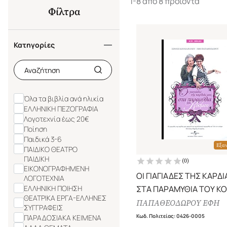
1-8 από 8 προϊόντα
Φίλτρα
Κατηγορίες
Όλα τα βιβλία ανά ηλικία
ΕΛΛΗΝΙΚΗ ΠΕΖΟΓΡΑΦΙΑ
Λογοτεχνία έως 20€
Ποίηση
Παιδικά 3-6
Εξα
ΠΑΙΔΙΚΟ ΘΕΑΤΡΟ
ΠΑΙΔΙΚΗ
(
0
)
ΕΙΚΟΝΟΓΡΑΦΗΜΕΝΗ
ΟΙ ΓΙΑΓΙΑΔΕΣ ΤΗΣ ΚΑΡΔ
ΛΟΓΟΤΕΧΝΙΑ
ΕΛΛΗΝΙΚΗ ΠΟΙΗΣΗ
ΣΤΑ ΠΑΡΑΜΥΘΙΑ ΤΟΥ Κ
ΘΕΑΤΡΙΚΑ ΕΡΓΑ-ΕΛΛΗΝΕΣ
(+2CD)
ΠΑΠΑΘΕΟΔΩΡΟΥ ΕΦΗ
ΣΥΓΓΡΑΦΕΙΣ
Κωδ. Πολιτείας
:
0426-0005
ΠΑΡΑΔΟΣΙΑΚΑ ΚΕΙΜΕΝΑ