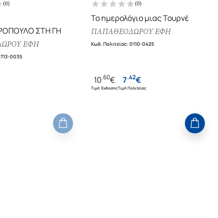
(
0
)
(
0
)
Το ημερολόγιο μιας Τουρνέ
ΡΟΠΟΥΛΟ ΣΤΗ ΓΗ
ΠΑΠΑΘΕΟΔΩΡΟΥ ΕΦΗ
ΩΡΟΥ ΕΦΗ
Κωδ. Πολιτείας
:
0110-0425
2713-0035
.
60
.
42
10
€
7
€
Τιμή Έκδοσης
Τιμή Πολιτείας