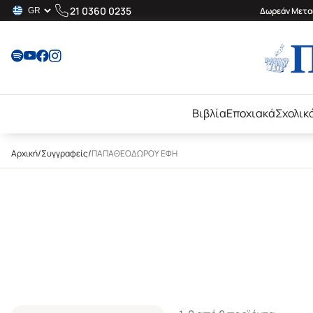
21 0360 0235
Δωρεάν Μεταφ
Βιβλία
Εποχιακά
Σχολικ
Αρχική
/
Συγγραφείς
/
ΠΑΠΑΘΕΟΔΩΡΟΥ ΕΦΗ