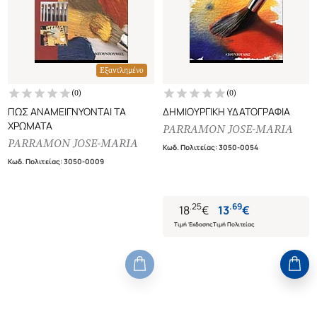
Εξαντλημένο
(
0
)
(
0
)
ΠΩΣ ΑΝΑΜΕΙΓΝΥΟΝΤΑΙ ΤΑ
ΔΗΜΙΟΥΡΓΙΚΗ ΥΔΑΤΟΓΡΑΦΙΑ
ΧΡΩΜΑΤΑ
PARRAMON JOSE-MARIA
PARRAMON JOSE-MARIA
Κωδ. Πολιτείας
:
3050-0054
Κωδ. Πολιτείας
:
3050-0009
.
25
.
69
18
€
13
€
Τιμή Έκδοσης
Τιμή Πολιτείας