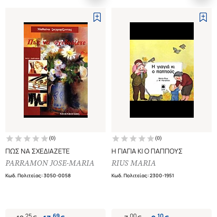
(
0
)
(
0
)
ΠΩΣ ΝΑ ΣΧΕΔΙΑΖΕΤΕ
Η ΓΙΑΓΙΑ ΚΙ Ο ΠΑΠΠΟΥΣ
PARRAMON JOSE-MARIA
RIUS MARIA
Κωδ. Πολιτείας
:
3050-0058
Κωδ. Πολιτείας
:
2300-1951
.
25
.
69
.
00
.
10