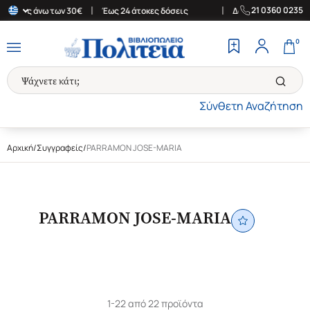
|
|
21 0360 0235
ορές άνω των 30€
Έως 24 άτοκες δόσεις
Δωρεάν Μεταφορικά στη
0
Σύνθετη Αναζήτηση
Αρχική
/
Συγγραφείς
/
PARRAMON JOSE-MARIA
PARRAMON JOSE-MARIA
1-22 από 22 προϊόντα