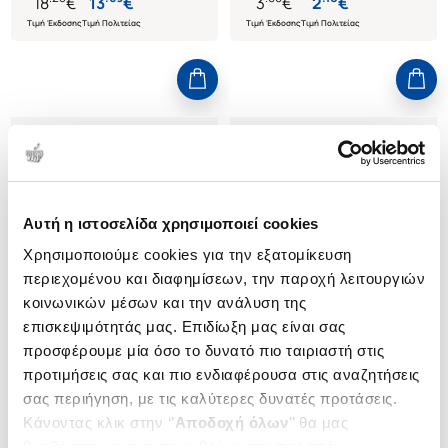
18
€
13
€
3
€
2
€
Τιμή Έκδοσης
Τιμή Πολιτείας
Τιμή Έκδοσης
Τιμή Πολιτείας
Αυτή η ιστοσελίδα χρησιμοποιεί cookies
Χρησιμοποιούμε cookies για την εξατομίκευση
περιεχομένου και διαφημίσεων, την παροχή λειτουργιών
κοινωνικών μέσων και την ανάλυση της
επισκεψιμότητάς μας. Επιδίωξη μας είναι σας
προσφέρουμε μία όσο το δυνατό πιο ταιριαστή στις
Εξαντλημένο
προτιμήσεις σας και πιο ενδιαφέρουσα στις αναζητήσεις
(
0
)
(
0
)
σας περιήγηση, με τις καλύτερες δυνατές προτάσεις.
ΤΑ ΠΡΩΤΑ ΒΗΜΑΤΑ ΣΤΗ
ΦΩΤΙΑ
Κάνοντας κλικ στην ‘’
Αποδοχή όλων
’’ θα μας
ΖΩΓΡΑΦΙΚΗ
RIUS MARIA
βοηθήσετε να ανταποκριθούμε στα παραπάνω.