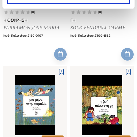
Εξαντλημένο
Εξαντλημένο
(
0
)
(
0
)
Η ΟΣΦΡΗΣΗ
ΓΗ
PARRAMON JOSE-MARIA
SOLE-VENDRELL CARME
Κωδ. Πολιτείας
:
2150-0107
Κωδ. Πολιτείας
:
2300-1532