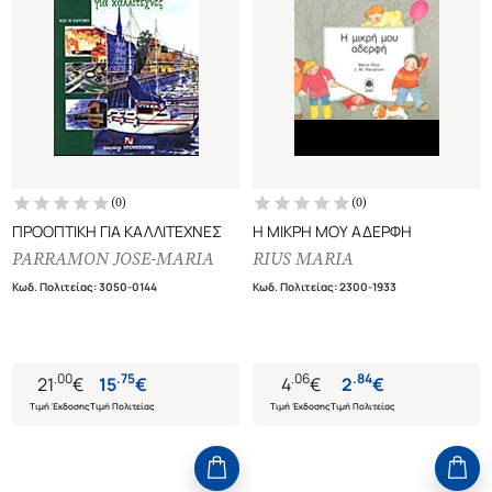
(
0
)
(
0
)
ΠΡΟΟΠΤΙΚΗ ΓΙΑ ΚΑΛΛΙΤΕΧΝΕΣ
Η ΜΙΚΡΗ ΜΟΥ ΑΔΕΡΦΗ
PARRAMON JOSE-MARIA
RIUS MARIA
Κωδ. Πολιτείας
:
3050-0144
Κωδ. Πολιτείας
:
2300-1933
.
00
.
75
.
06
.
84
21
€
15
€
4
€
2
€
Τιμή Έκδοσης
Τιμή Πολιτείας
Τιμή Έκδοσης
Τιμή Πολιτείας