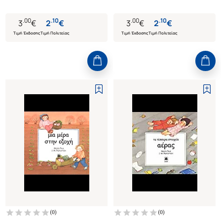
.
00
.
10
.
00
.
10
3
€
2
€
3
€
2
€
Τιμή Έκδοσης
Τιμή Πολιτείας
Τιμή Έκδοσης
Τιμή Πολιτείας
(
0
)
(
0
)