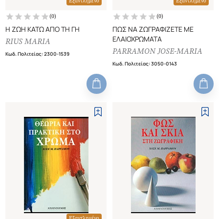
Εξαντλημένο
Εξαντλημένο
(
0
)
(
0
)
Η ΖΩΗ ΚΑΤΩ ΑΠΟ ΤΗ ΓΗ
ΠΩΣ ΝΑ ΖΩΓΡΑΦΙΖΕΤΕ ΜΕ
ΕΛΑΙΟΧΡΩΜΑΤΑ
RIUS MARIA
PARRAMON JOSE-MARIA
Κωδ. Πολιτείας
:
2300-1539
Κωδ. Πολιτείας
:
3050-0143
Εξαντλημένο