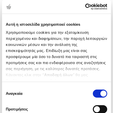
Αυτή η ιστοσελίδα χρησιμοποιεί cookies
Χρησιμοποιούμε cookies για την εξατομίκευση
περιεχομένου και διαφημίσεων, την παροχή λειτουργιών
κοινωνικών μέσων και την ανάλυση της
επισκεψιμότητάς μας. Επιδίωξη μας είναι σας
προσφέρουμε μία όσο το δυνατό πιο ταιριαστή στις
προτιμήσεις σας και πιο ενδιαφέρουσα στις αναζητήσεις
σας περιήγηση, με τις καλύτερες δυνατές προτάσεις.
Κάνοντας κλικ στην ‘’
Αποδοχή όλων
’’ θα μας
βοηθήσετε να ανταποκριθούμε στα παραπάνω.
(
0
)
Μπορείτε επίσης να επεξεργαστείτε ποια cookies σας
Επιλογή
ΑΛΦΑΒΗΤΑΡΙΟ ΑΡ. 1
ενδιαφέρουν και να επιλέξετε από τα παρακάτω με την
Αναγκαία
συγκατάθεσης
PARISE GOFFREDO
‘’
Αποδοχή επιλογών
΄΄και να ενημερωθείτε σχετικά με
Κωδ. Πολιτείας
:
2300-1432
τα cookies στην ‘’Προβολή λεπτομερειών’’.
Προτιμήσεις