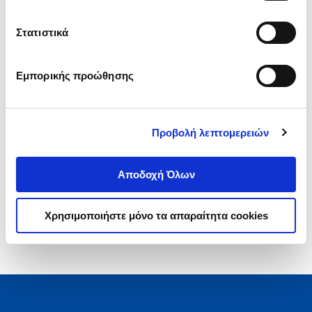
.
40
.
08
4
€
3
€
Στατιστικά
Τιμή Έκδοσης
Τιμή Πολιτείας
Εμπορικής προώθησης
Προβολή λεπτομερειών
1-3 από 3 προϊόντα
Αποδοχή Όλων
Χρησιμοποιήστε μόνο τα απαραίτητα cookies