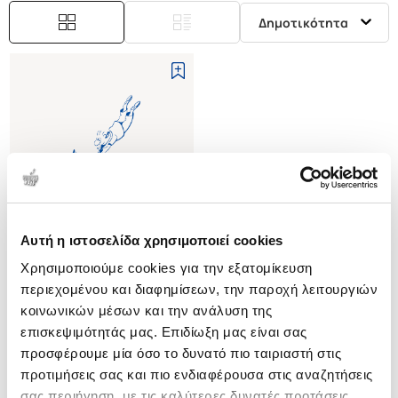
Δημοτικότητα
Αυτή η ιστοσελίδα χρησιμοποιεί cookies
Εξαντλημένο
Χρησιμοποιούμε cookies για την εξατομίκευση
περιεχομένου και διαφημίσεων, την παροχή λειτουργιών
(
0
)
κοινωνικών μέσων και την ανάλυση της
Ο ΠΑΤΕΡΑΣ
επισκεψιμότητάς μας. Επιδίωξη μας είναι σας
Η ΣΥΜΒΟΛΗ ΤΟΥ ΣΤΗ
ΔΙΑΜΟΡΦΩΣΗ ΤΟΥ ΠΑΙΔΙΟΥ
προσφέρουμε μία όσο το δυνατό πιο ταιριαστή στις
PARKE ROSS
προτιμήσεις σας και πιο ενδιαφέρουσα στις αναζητήσεις
Κωδ. Πολιτείας
:
2409-0020
σας περιήγηση, με τις καλύτερες δυνατές προτάσεις.