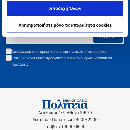
Μάθετε τα νέα της Πολιτείας
Αποδοχή Όλων
Εγγραφείτε στο newsletter μας και μάθετε πρώτοι όλα τα
νέα βιβλία, τις εξαιρετικές τιμές και τις εκδηλώσεις μας.
Χρησιμοποιήστε μόνο τα απαραίτητα cookies
Εγγραφή
Αποδέχομαι τους όρους χρήσης και την πολιτική απορρήτου
Επιθυμώ να λαμβάνω προσωποποιημένα ενημερωτικά email και
προτάσεις
Ασκληπιού 1-3, Αθήνα 106 79
Δευτέρα - Παρασκευή 09:00-21:00
Σάββατο 09:00-18:00