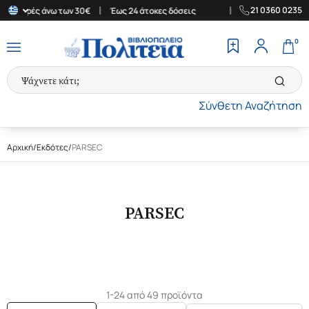
|
|
21 0360 0235
γορές άνω των 30€
Έως 24 άτοκες δόσεις
Δωρεάν Μεταφορικά στ
0
Σύνθετη Αναζήτηση
Αρχική
/
Εκδότες
/
PARSEC
PARSEC
1-24 από 49 προϊόντα