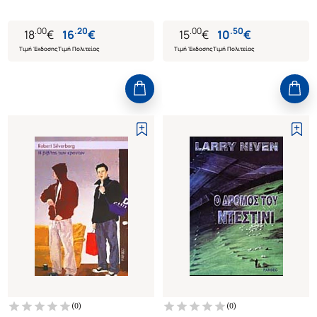
.
00
.
20
.
00
.
50
18
€
16
€
15
€
10
€
Τιμή Έκδοσης
Τιμή Πολιτείας
Τιμή Έκδοσης
Τιμή Πολιτείας
(
0
)
(
0
)