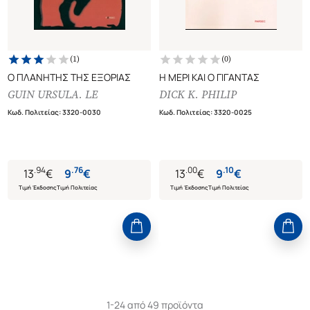
(
1
)
(
0
)
Ο ΠΛΑΝΗΤΗΣ ΤΗΣ ΕΞΟΡΙΑΣ
Η ΜΕΡΙ ΚΑΙ Ο ΓΙΓΑΝΤΑΣ
GUIN URSULA. LE
DICK K. PHILIP
Κωδ. Πολιτείας
:
3320-0030
Κωδ. Πολιτείας
:
3320-0025
.
94
.
76
.
00
.
10
13
€
9
€
13
€
9
€
Τιμή Έκδοσης
Τιμή Πολιτείας
Τιμή Έκδοσης
Τιμή Πολιτείας
1-24 από 49 προϊόντα