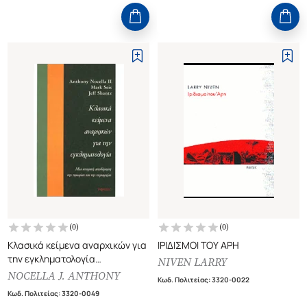
(
0
)
(
0
)
Κλασικά κείμενα αναρχικών για
ΙΡΙΔΙΣΜΟΙ ΤΟΥ ΑΡΗ
την εγκληματολογία
NIVEN LARRY
Μια ιστορική αποδόμηση τις
NOCELLA J. ANTHONY
Κωδ. Πολιτείας
:
3320-0022
τιμωρίας και της κυριαρχίας
Κωδ. Πολιτείας
:
3320-0049