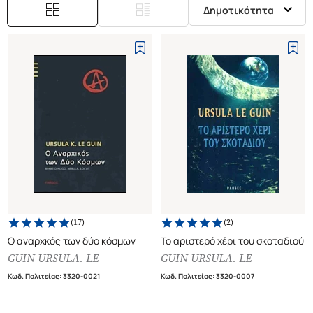
Δημοτικότητα
(
17
)
(
2
)
Ο αναρχκός των δύο κόσμων
Το αριστερό χέρι του σκοταδιού
GUIN URSULA. LE
GUIN URSULA. LE
Κωδ. Πολιτείας
:
3320-0021
Κωδ. Πολιτείας
:
3320-0007