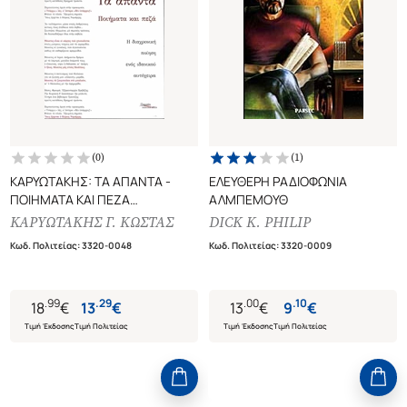
(
0
)
(
1
)
ΚΑΡΥΩΤΑΚΗΣ: ΤΑ ΑΠΑΝΤΑ -
ΕΛΕΥΘΕΡΗ ΡΑΔΙΟΦΩΝΙΑ
ΠΟΙΗΜΑΤΑ ΚΑΙ ΠΕΖΑ
ΑΛΜΠΕΜΟΥΘ
Η ΔΙΑΧΡΟΝΙΚΗ ΠΟΙΗΣΗ ΕΝΟΣ
ΚΑΡΥΩΤΑΚΗΣ Γ. ΚΩΣΤΑΣ
DICK K. PHILIP
ΙΔΑΝΙΚΟΥ ΑΥΤΟΧΕΙΡΑ
Κωδ. Πολιτείας
:
3320-0048
Κωδ. Πολιτείας
:
3320-0009
.
99
.
29
.
00
.
10
18
€
13
€
13
€
9
€
Τιμή Έκδοσης
Τιμή Πολιτείας
Τιμή Έκδοσης
Τιμή Πολιτείας