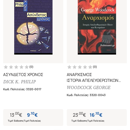
(
0
)
(
0
)
ΑΣΥΝΔΕΤΟΣ ΧΡΟΝΟΣ
ΑΝΑΡΧΙΣΜΟΣ
ΙΣΤΟΡΙΑ ΑΠΕΛΕΥΘΕΡΩΤΙΚΩΝ
DICK K. PHILIP
ΙΔΕΩΝ ΚΑΙ ΚΙΝΗΜΑΤΩΝ
WOODCOCK GEORGE
Κωδ. Πολιτείας
:
3320-0017
Κωδ. Πολιτείας
:
3320-0043
.
00
.
10
.
00
.
10
13
€
9
€
23
€
16
€
Τιμή Έκδοσης
Τιμή Πολιτείας
Τιμή Έκδοσης
Τιμή Πολιτείας