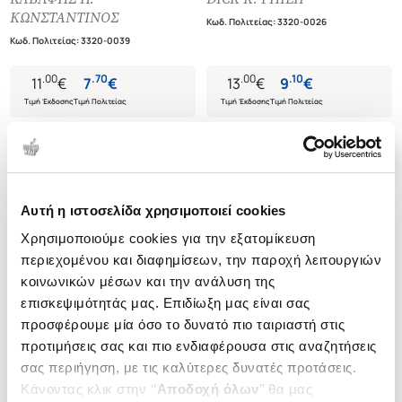
ΜΕΛΕΤΕΣ, ΚΡΙΤΙΚΑ ΣΗΜΕΙΩΜΑΤΑ
ΚΩΝΣΤΑΝΤΙΝΟΣ
Κωδ. Πολιτείας
:
3320-0026
Κωδ. Πολιτείας
:
3320-0039
.
00
.
70
.
00
.
10
11
€
7
€
13
€
9
€
Τιμή Έκδοσης
Τιμή Πολιτείας
Τιμή Έκδοσης
Τιμή Πολιτείας
Αυτή η ιστοσελίδα χρησιμοποιεί cookies
Χρησιμοποιούμε cookies για την εξατομίκευση
περιεχομένου και διαφημίσεων, την παροχή λειτουργιών
κοινωνικών μέσων και την ανάλυση της
επισκεψιμότητάς μας. Επιδίωξη μας είναι σας
προσφέρουμε μία όσο το δυνατό πιο ταιριαστή στις
προτιμήσεις σας και πιο ενδιαφέρουσα στις αναζητήσεις
σας περιήγηση, με τις καλύτερες δυνατές προτάσεις.
Κάνοντας κλικ στην ‘’
Αποδοχή όλων
’’ θα μας