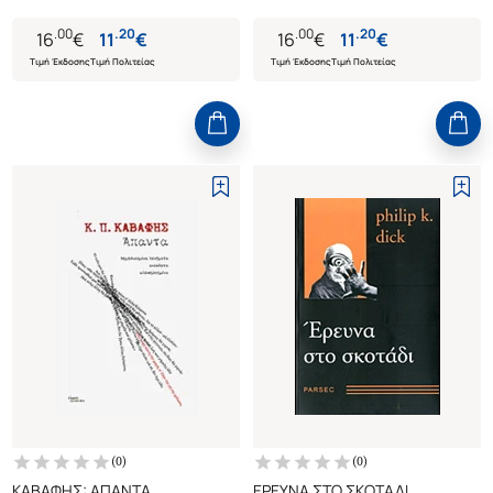
.
00
.
20
.
00
.
20
16
€
11
€
16
€
11
€
Τιμή Έκδοσης
Τιμή Πολιτείας
Τιμή Έκδοσης
Τιμή Πολιτείας
(
0
)
(
0
)
ΚΑΒΑΦΗΣ: ΑΠΑΝΤΑ
ΕΡΕΥΝΑ ΣΤΟ ΣΚΟΤΑΔΙ