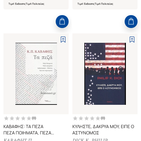
Τιμή Έκδοσης
Τιμή Πολιτείας
Τιμή Έκδοσης
Τιμή Πολιτείας
(
0
)
(
0
)
ΚΑΒΑΦΗΣ: ΤΑ ΠΕΖΑ
ΚΥΛΗΣΤΕ, ΔΑΚΡΥΑ ΜΟΥ, ΕΙΠΕ Ο
ΠΕΖΑ ΠΟΙΗΜΑΤΑ, ΠΕΖΑ
ΑΣΤΥΝΟΜΟΣ
ΚΡΥΜΜΕΝΑ, ΑΡΘΟΓΡΑΦΙΑ -
ΚΑΒΑΦΗΣ Π.
DICK K. PHILIP