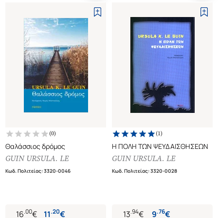
(
0
)
(
1
)
Θαλάσσιος δρόμος
Η ΠΟΛΗ ΤΩΝ ΨΕΥΔΑΙΣΘΗΣΕΩΝ
GUIN URSULA. LE
GUIN URSULA. LE
Κωδ. Πολιτείας
:
3320-0046
Κωδ. Πολιτείας
:
3320-0028
.
00
.
20
.
94
.
76
16
€
11
€
13
€
9
€