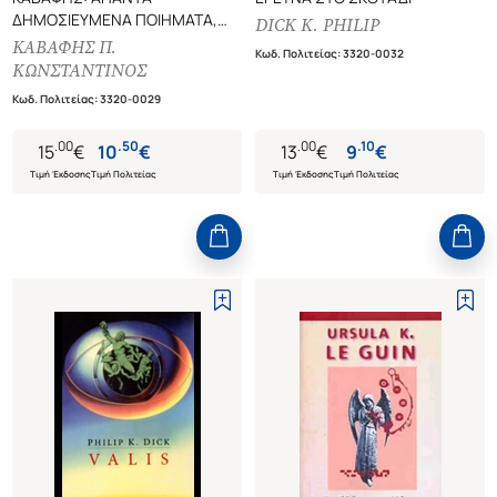
ΔΗΜΟΣΙΕΥΜΕΝΑ ΠΟΙΗΜΑΤΑ,
DICK K. PHILIP
ΑΝΕΚΔΟΤΑ, ΑΠΟΚΗΡΥΓΜΕΝΑ,
ΚΑΒΑΦΗΣ Π.
Κωδ. Πολιτείας
:
3320-0032
ΑΤΕΛΗ
ΚΩΝΣΤΑΝΤΙΝΟΣ
Κωδ. Πολιτείας
:
3320-0029
.
00
.
50
.
00
.
10
15
€
10
€
13
€
9
€
Τιμή Έκδοσης
Τιμή Πολιτείας
Τιμή Έκδοσης
Τιμή Πολιτείας