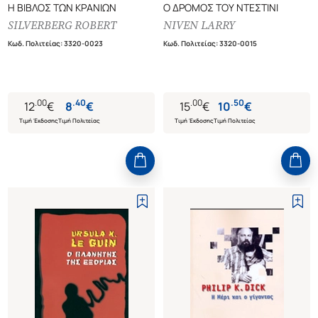
Η ΒΙΒΛΟΣ ΤΩΝ ΚΡΑΝΙΩΝ
Ο ΔΡΟΜΟΣ ΤΟΥ ΝΤΕΣΤΙΝΙ
SILVERBERG ROBERT
NIVEN LARRY
Κωδ. Πολιτείας
:
3320-0023
Κωδ. Πολιτείας
:
3320-0015
.
00
.
40
.
00
.
50
12
€
8
€
15
€
10
€
Τιμή Έκδοσης
Τιμή Πολιτείας
Τιμή Έκδοσης
Τιμή Πολιτείας