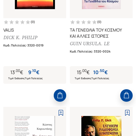
(
0
)
(
0
)
VALIS
ΤΑ ΓΕΝΕΘΛΙΑ ΤΟΥ ΚΟΣΜΟΥ
ΚΑΙ ΑΛΛΕΣ ΙΣΤΟΡΙΕΣ
DICK K. PHILIP
GUIN URSULA. LE
Κωδ. Πολιτείας
:
3320-0019
Κωδ. Πολιτείας
:
3320-0024
.
00
.
10
.
00
.
50
13
€
9
€
15
€
10
€
Τιμή Έκδοσης
Τιμή Πολιτείας
Τιμή Έκδοσης
Τιμή Πολιτείας