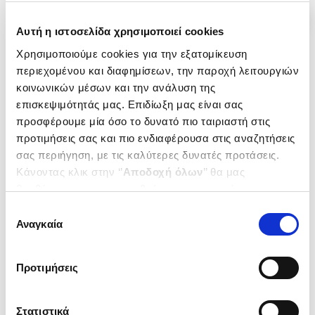
Αυτή η ιστοσελίδα χρησιμοποιεί cookies
Χρησιμοποιούμε cookies για την εξατομίκευση
περιεχομένου και διαφημίσεων, την παροχή λειτουργιών
κοινωνικών μέσων και την ανάλυση της
επισκεψιμότητάς μας. Επιδίωξη μας είναι σας
προσφέρουμε μία όσο το δυνατό πιο ταιριαστή στις
προτιμήσεις σας και πιο ενδιαφέρουσα στις αναζητήσεις
σας περιήγηση, με τις καλύτερες δυνατές προτάσεις.
Κάνοντας κλικ στην ‘’
Αποδοχή όλων
’’ θα μας
βοηθήσετε να ανταποκριθούμε στα παραπάνω.
Μπορείτε επίσης να επεξεργαστείτε ποια cookies σας
Εξαντλημένο
Εξαντλημένο
Επιλογή
ενδιαφέρουν και να επιλέξετε από τα παρακάτω με την
Αναγκαία
συγκατάθεσης
(
0
)
(
0
)
‘’
Αποδοχή επιλογών
΄΄και να ενημερωθείτε σχετικά με
ΚΟΛΟΜΒΟΣ ΚΑΙ Η ΑΝΑΚΑΛΥΨΗ
ΓΑΛΙΛΑΙΟΣ ΚΑΙ ΤΑ ΜΥΣΤΙΚΑ ΤΟΥ
τα cookies στην ‘’Προβολή λεπτομερειών’’.
ΤΗΣ ΑΜΕΡΙΚΗΣ
ΟΥΡΑΝΟΥ
Προτιμήσεις
ΠΑΧΝΕΛΗΣ ΠΑΝΑΓΙΩΤΗΣ
ΠΑΧΝΕΛΗΣ ΠΑΝΑΓΙΩΤΗΣ
Κωδ. Πολιτείας
:
2170-0197
Κωδ. Πολιτείας
:
2170-0196
Στατιστικά